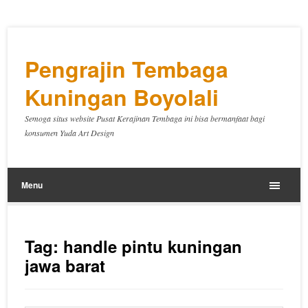
Pengrajin Tembaga
Kuningan Boyolali
Semoga situs website Pusat Kerajinan Tembaga ini bisa bermanfaat bagi
konsumen Yuda Art Design
Menu
Tag:
handle pintu kuningan
jawa barat