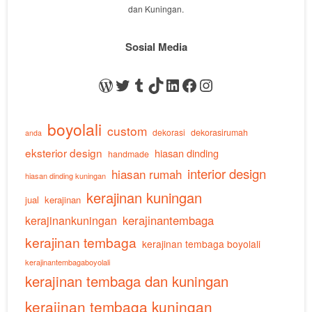
dan Kuningan.
Sosial Media
WordPress
Twitter
Tumblr
TikTok
LinkedIn
Facebook
Instagram
boyolali
custom
dekorasi
dekorasirumah
anda
eksterior design
hiasan dinding
handmade
interior design
hiasan rumah
hiasan dinding kuningan
kerajinan kuningan
jual
kerajinan
kerajinankuningan
kerajinantembaga
kerajinan tembaga
kerajinan tembaga boyolali
kerajinantembagaboyolali
kerajinan tembaga dan kuningan
kerajinan tembaga kuningan