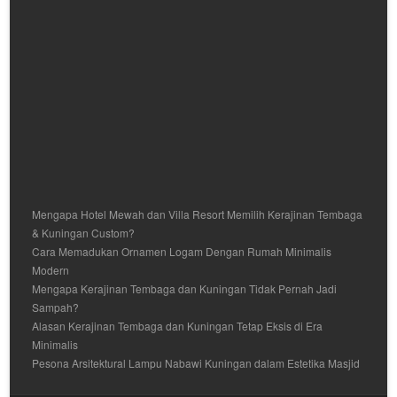
Mengapa Hotel Mewah dan Villa Resort Memilih Kerajinan Tembaga
& Kuningan Custom?
Cara Memadukan Ornamen Logam Dengan Rumah Minimalis
Modern
Mengapa Kerajinan Tembaga dan Kuningan Tidak Pernah Jadi
Sampah?
Alasan Kerajinan Tembaga dan Kuningan Tetap Eksis di Era
Minimalis
Pesona Arsitektural Lampu Nabawi Kuningan dalam Estetika Masjid