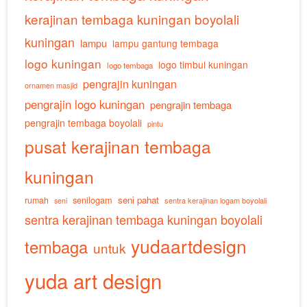
kerajinan tembaga kuningan boyolali
kuningan
lampu
lampu gantung tembaga
logo kuningan
logo timbul kuningan
logo tembaga
pengrajin kuningan
ornamen masjid
pengrajin logo kuningan
pengrajin tembaga
pengrajin tembaga boyolali
pintu
pusat kerajinan tembaga
kuningan
senilogam
seni pahat
rumah
sentra kerajinan logam boyolali
seni
sentra kerajinan tembaga kuningan boyolali
yudaartdesign
tembaga
untuk
yuda art design