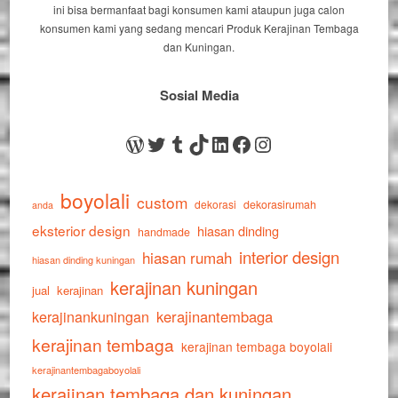
ini bisa bermanfaat bagi konsumen kami ataupun juga calon
konsumen kami yang sedang mencari Produk Kerajinan Tembaga
dan Kuningan.
Sosial Media
WordPress
Twitter
Tumblr
TikTok
LinkedIn
Facebook
Instagram
boyolali
custom
dekorasi
dekorasirumah
anda
eksterior design
hiasan dinding
handmade
interior design
hiasan rumah
hiasan dinding kuningan
kerajinan kuningan
jual
kerajinan
kerajinankuningan
kerajinantembaga
kerajinan tembaga
kerajinan tembaga boyolali
kerajinantembagaboyolali
kerajinan tembaga dan kuningan