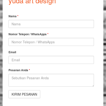
yuda art design
Nama
*
Nomor Telepon / WhatsApps
*
Email
Pesanan Anda
*