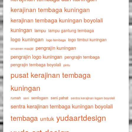
kerajinan tembaga kuningan
kerajinan tembaga kuningan boyolali
kuningan
lampu
lampu gantung tembaga
logo kuningan
logo timbul kuningan
logo tembaga
pengrajin kuningan
ornamen masjid
pengrajin logo kuningan
pengrajin tembaga
pengrajin tembaga boyolali
pintu
pusat kerajinan tembaga
kuningan
senilogam
seni pahat
rumah
sentra kerajinan logam boyolali
seni
sentra kerajinan tembaga kuningan boyolali
yudaartdesign
tembaga
untuk