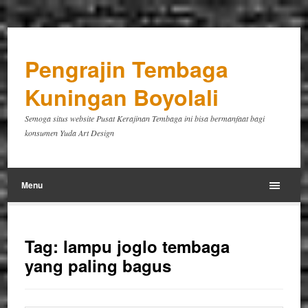
Pengrajin Tembaga
Kuningan Boyolali
Semoga situs website Pusat Kerajinan Tembaga ini bisa bermanfaat bagi
konsumen Yuda Art Design
Menu
Tag:
lampu joglo tembaga
yang paling bagus