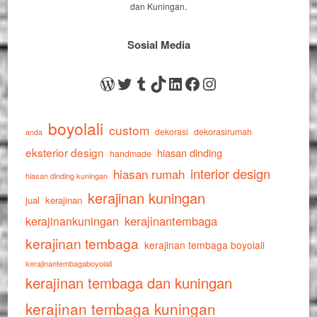
dan Kuningan.
Sosial Media
WordPress
Twitter
Tumblr
TikTok
LinkedIn
Facebook
Instagram
boyolali
custom
dekorasi
dekorasirumah
anda
eksterior design
hiasan dinding
handmade
interior design
hiasan rumah
hiasan dinding kuningan
kerajinan kuningan
jual
kerajinan
kerajinankuningan
kerajinantembaga
kerajinan tembaga
kerajinan tembaga boyolali
kerajinantembagaboyolali
kerajinan tembaga dan kuningan
kerajinan tembaga kuningan