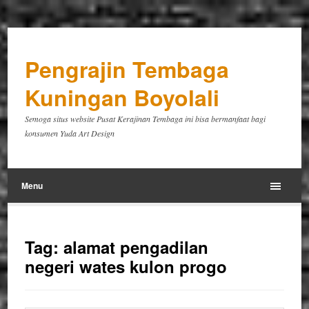
Pengrajin Tembaga
Kuningan Boyolali
Semoga situs website Pusat Kerajinan Tembaga ini bisa bermanfaat bagi
konsumen Yuda Art Design
Menu
Tag:
alamat pengadilan
negeri wates kulon progo