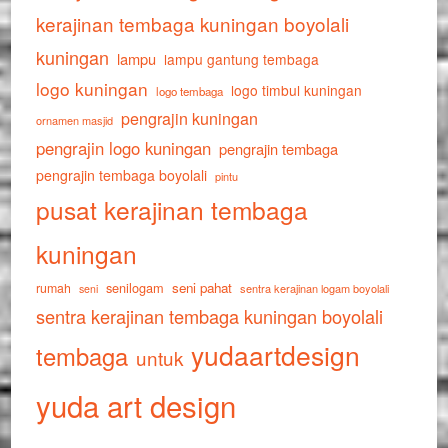
kerajinan tembaga kuningan boyolali
kuningan
lampu
lampu gantung tembaga
logo kuningan
logo timbul kuningan
logo tembaga
pengrajin kuningan
ornamen masjid
pengrajin logo kuningan
pengrajin tembaga
pengrajin tembaga boyolali
pintu
pusat kerajinan tembaga
kuningan
senilogam
seni pahat
rumah
sentra kerajinan logam boyolali
seni
sentra kerajinan tembaga kuningan boyolali
yudaartdesign
tembaga
untuk
yuda art design