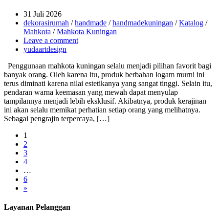
31 Juli 2026
dekorasirumah
/
handmade
/
handmadekuningan
/
Katalog
/
Mahkota
/
Mahkota Kuningan
Leave a comment
yudaartdesign
Penggunaan mahkota kuningan selalu menjadi pilihan favorit bagi
banyak orang. Oleh karena itu, produk berbahan logam murni ini
terus diminati karena nilai estetikanya yang sangat tinggi. Selain itu,
pendaran warna keemasan yang mewah dapat menyulap
tampilannya menjadi lebih eksklusif. Akibatnya, produk kerajinan
ini akan selalu memikat perhatian setiap orang yang melihatnya.
Sebagai pengrajin terpercaya, […]
1
2
3
4
…
6
»
Layanan Pelanggan