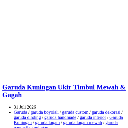
Garuda Kuningan Ukir Timbul Mewah &
Gagah
31 Juli 2026
Garuda
/
garuda boyolali
/
garuda custom
/
garuda dekorasi
/
garuda dinding
/
garuda handmade
/
garuda interior
/
Garuda
Kuningan
/
garuda logam
/
garuda logam mewah
/
garuda
pancasila kuningan