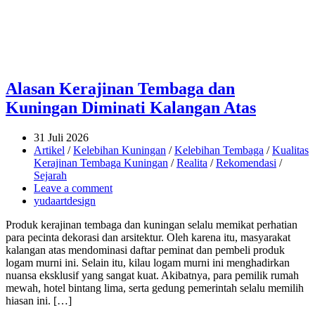
Alasan Kerajinan Tembaga dan
Kuningan Diminati Kalangan Atas
31 Juli 2026
Artikel
/
Kelebihan Kuningan
/
Kelebihan Tembaga
/
Kualitas
Kerajinan Tembaga Kuningan
/
Realita
/
Rekomendasi
/
Sejarah
Leave a comment
yudaartdesign
Produk kerajinan tembaga dan kuningan selalu memikat perhatian
para pecinta dekorasi dan arsitektur. Oleh karena itu, masyarakat
kalangan atas mendominasi daftar peminat dan pembeli produk
logam murni ini. Selain itu, kilau logam murni ini menghadirkan
nuansa eksklusif yang sangat kuat. Akibatnya, para pemilik rumah
mewah, hotel bintang lima, serta gedung pemerintah selalu memilih
hiasan ini. […]