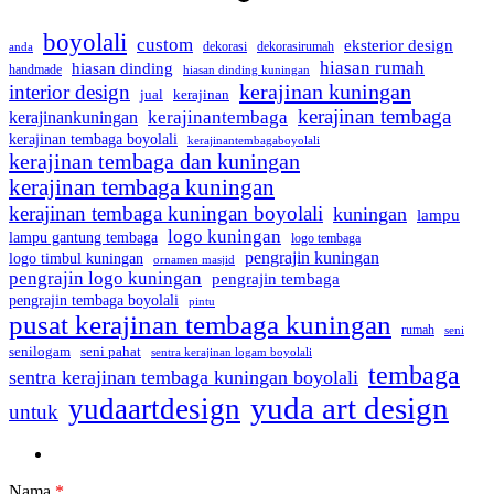
boyolali
custom
eksterior design
dekorasi
dekorasirumah
anda
hiasan rumah
hiasan dinding
handmade
hiasan dinding kuningan
kerajinan kuningan
interior design
jual
kerajinan
kerajinan tembaga
kerajinantembaga
kerajinankuningan
kerajinan tembaga boyolali
kerajinantembagaboyolali
kerajinan tembaga dan kuningan
kerajinan tembaga kuningan
kerajinan tembaga kuningan boyolali
kuningan
lampu
logo kuningan
lampu gantung tembaga
logo tembaga
pengrajin kuningan
logo timbul kuningan
ornamen masjid
pengrajin logo kuningan
pengrajin tembaga
pengrajin tembaga boyolali
pintu
pusat kerajinan tembaga kuningan
rumah
seni
seni pahat
senilogam
sentra kerajinan logam boyolali
tembaga
sentra kerajinan tembaga kuningan boyolali
yuda art design
yudaartdesign
untuk
Nama
*