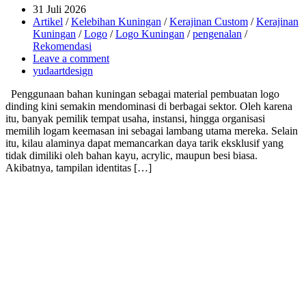
31 Juli 2026
Artikel
/
Kelebihan Kuningan
/
Kerajinan Custom
/
Kerajinan
Kuningan
/
Logo
/
Logo Kuningan
/
pengenalan
/
Rekomendasi
Leave a comment
yudaartdesign
Penggunaan bahan kuningan sebagai material pembuatan logo
dinding kini semakin mendominasi di berbagai sektor. Oleh karena
itu, banyak pemilik tempat usaha, instansi, hingga organisasi
memilih logam keemasan ini sebagai lambang utama mereka. Selain
itu, kilau alaminya dapat memancarkan daya tarik eksklusif yang
tidak dimiliki oleh bahan kayu, acrylic, maupun besi biasa.
Akibatnya, tampilan identitas […]