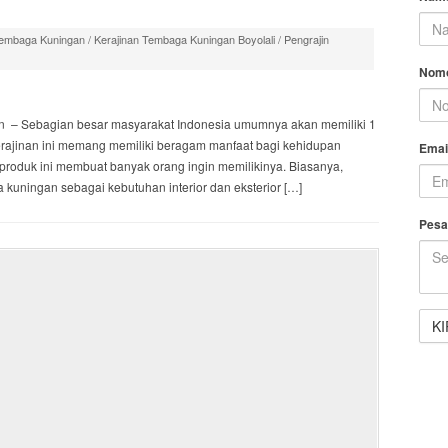
Tembaga Kuningan
/
Kerajinan Tembaga Kuningan Boyolali
/
Pengrajin
Nomo
n – Sebagian besar masyarakat Indonesia umumnya akan memiliki 1
kerajinan ini memang memiliki beragam manfaat bagi kehidupan
Emai
produk ini membuat banyak orang ingin memilikinya. Biasanya,
uningan sebagai kebutuhan interior dan eksterior […]
Pesa