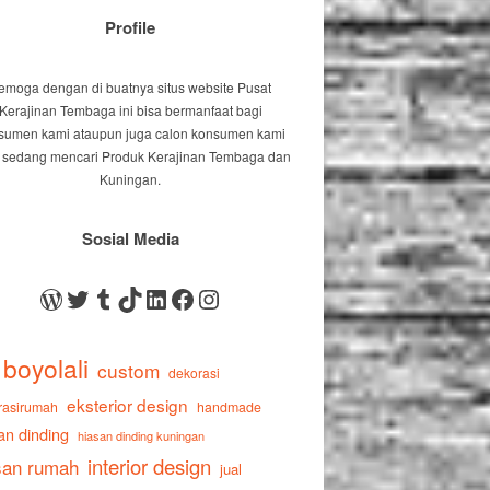
Profile
emoga dengan di buatnya situs website Pusat
Kerajinan Tembaga ini bisa bermanfaat bagi
sumen kami ataupun juga calon konsumen kami
 sedang mencari Produk Kerajinan Tembaga dan
Kuningan.
Sosial Media
WordPress
Twitter
Tumblr
TikTok
LinkedIn
Facebook
Instagram
boyolali
custom
dekorasi
eksterior design
rasirumah
handmade
an dinding
hiasan dinding kuningan
interior design
san rumah
jual