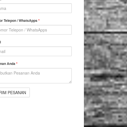
r Telepon / WhatsApps
*
l
nan Anda
*