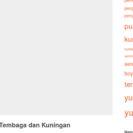
peng
peng
pu
ku
ruma
sentra
sen
boy
te
yu
yu
 Tembaga dan Kuningan
Nam