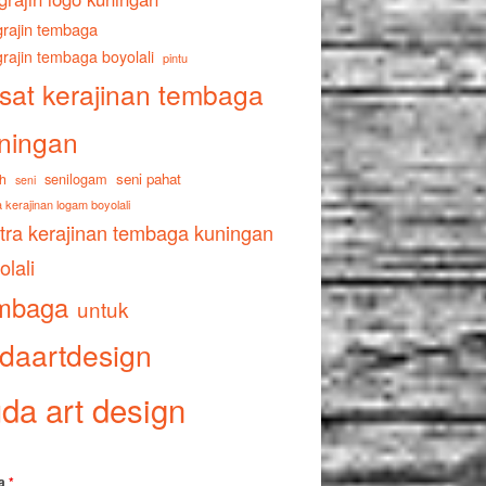
rajin tembaga
rajin tembaga boyolali
pintu
sat kerajinan tembaga
ningan
senilogam
seni pahat
h
seni
 kerajinan logam boyolali
tra kerajinan tembaga kuningan
olali
mbaga
untuk
daartdesign
da art design
a
*