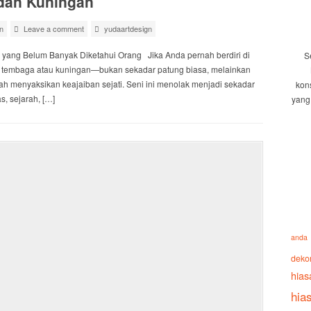
 dan Kuningan
n
Leave a comment
yudaartdesign
 yang Belum Banyak Diketahui Orang Jika Anda pernah berdiri di
S
am tembaga atau kuningan—bukan sekadar patung biasa, melainkan
ah menyaksikan keajaiban sejati. Seni ini menolak menjadi sekadar
kon
s, sejarah, […]
yang
anda
deko
hias
hia