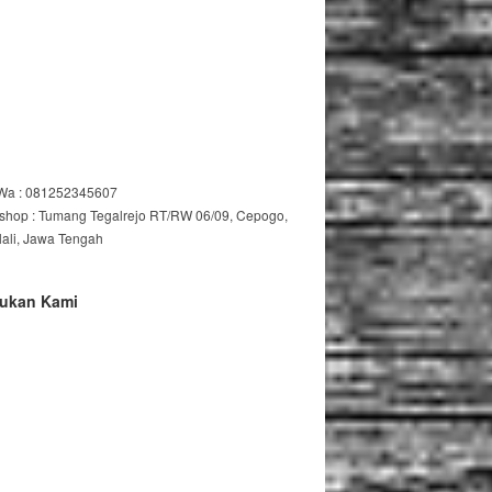
/Wa : 081252345607
shop : Tumang Tegalrejo RT/RW 06/09, Cepogo,
lali, Jawa Tengah
ukan Kami