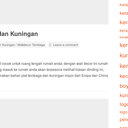
keraj
ker
ker
kera
dan Kuningan
keraj
ke
r Kuningan
/
Walldecor Tembaga
Leave a comment
ku
t cocok untuk ruang tengah rumah anda, dengan wall decor ini rumah
ke
g masuk ke rumah anda akan terpesona melihat hiasan dinding ini,
ker
nakan bahan plat tembaga dan kuningan impor dari Eropa dan China
boy
kun
log
logo
pen
pen