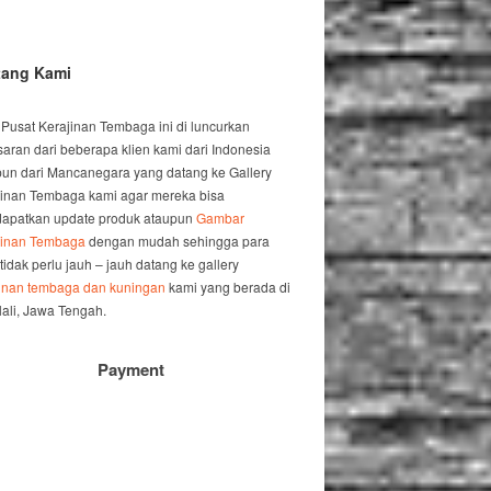
tang Kami
 Pusat Kerajinan Tembaga ini di luncurkan
saran dari beberapa klien kami dari Indonesia
un dari Mancanegara yang datang ke Gallery
jinan Tembaga kami agar mereka bisa
apatkan update produk ataupun
Gambar
jinan Tembaga
dengan mudah sehingga para
 tidak perlu jauh – jauh datang ke gallery
jinan tembaga dan kuningan
kami yang berada di
ali, Jawa Tengah.
Payment