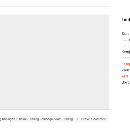
Ten
Situs
atas 
maup
Kera
mend
Kera
klien
kera
Boyol
g Kuningan
/
Hiasan Dinding Tembaga
/
Jam Dinding
Leave a comment