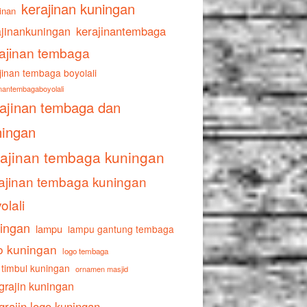
kerajinan kuningan
inan
ajinankuningan
kerajinantembaga
ajinan tembaga
jinan tembaga boyolali
inantembagaboyolali
rajinan tembaga dan
ningan
rajinan tembaga kuningan
ajinan tembaga kuningan
olali
ingan
lampu
lampu gantung tembaga
o kuningan
logo tembaga
 timbul kuningan
ornamen masjid
grajin kuningan
grajin logo kuningan