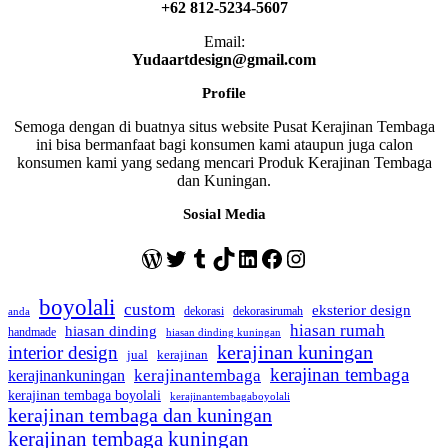
+62 812-5234-5607
Email:
Yudaartdesign@gmail.com
Profile
Semoga dengan di buatnya situs website Pusat Kerajinan Tembaga
ini bisa bermanfaat bagi konsumen kami ataupun juga calon
konsumen kami yang sedang mencari Produk Kerajinan Tembaga
dan Kuningan.
Sosial Media
WordPress
Twitter
Tumblr
TikTok
LinkedIn
Facebook
Instagram
boyolali
custom
eksterior design
dekorasi
dekorasirumah
anda
hiasan rumah
hiasan dinding
handmade
hiasan dinding kuningan
kerajinan kuningan
interior design
jual
kerajinan
kerajinan tembaga
kerajinantembaga
kerajinankuningan
kerajinan tembaga boyolali
kerajinantembagaboyolali
kerajinan tembaga dan kuningan
kerajinan tembaga kuningan