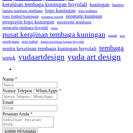
kerajinan tembaga kuningan boyolali
kuningan
lampu
logo kuningan
lampu gantung tembaga
logo tembaga
pengrajin kuningan
logo timbul kuningan
ornamen masjid
pengrajin logo kuningan
pengrajin tembaga
pengrajin tembaga boyolali
pintu
pusat kerajinan tembaga kuningan
rumah
seni
seni pahat
senilogam
sentra kerajinan logam boyolali
tembaga
sentra kerajinan tembaga kuningan boyolali
yuda art design
yudaartdesign
untuk
Nama
*
Nomor Telepon / WhatsApps
*
Email
Pesanan Anda
*