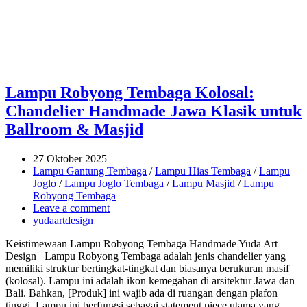
Lampu Robyong Tembaga Kolosal:
Chandelier Handmade Jawa Klasik untuk
Ballroom & Masjid
27 Oktober 2025
Lampu Gantung Tembaga
/
Lampu Hias Tembaga
/
Lampu
Joglo
/
Lampu Joglo Tembaga
/
Lampu Masjid
/
Lampu
Robyong Tembaga
Leave a comment
yudaartdesign
Keistimewaan Lampu Robyong Tembaga Handmade Yuda Art
Design Lampu Robyong Tembaga adalah jenis chandelier yang
memiliki struktur bertingkat-tingkat dan biasanya berukuran masif
(kolosal). Lampu ini adalah ikon kemegahan di arsitektur Jawa dan
Bali. Bahkan, [Produk] ini wajib ada di ruangan dengan plafon
tinggi. Lampu ini berfungsi sebagai statement piece utama yang