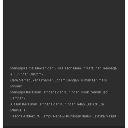
Mengapa Hotel Mewah dan Villa Resort Memilih Kerajinan Tembaga
& Kuningan Custom?
Cara Memadukan Ornamen Logam Dengan Rumah Minimalis
Modern
Mengapa Kerajinan Tembaga dan Kuningan Tidak Pernah Jadi
Sampah?
Alasan Kerajinan Tembaga dan Kuningan Tetap Eksis di Era
Minimalis
Pesona Arsitektural Lampu Nabawi Kuningan dalam Estetika Masjid