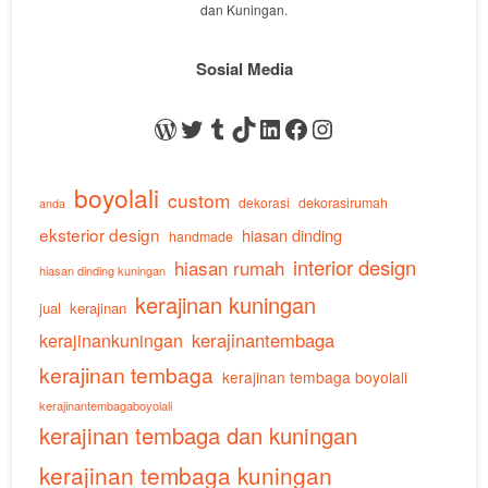
dan Kuningan.
Sosial Media
WordPress
Twitter
Tumblr
TikTok
LinkedIn
Facebook
Instagram
boyolali
custom
dekorasi
dekorasirumah
anda
eksterior design
hiasan dinding
handmade
interior design
hiasan rumah
hiasan dinding kuningan
kerajinan kuningan
jual
kerajinan
kerajinankuningan
kerajinantembaga
kerajinan tembaga
kerajinan tembaga boyolali
kerajinantembagaboyolali
kerajinan tembaga dan kuningan
kerajinan tembaga kuningan