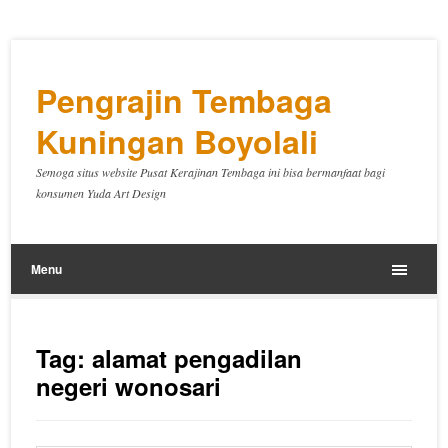
Pengrajin Tembaga
Kuningan Boyolali
Semoga situs website Pusat Kerajinan Tembaga ini bisa bermanfaat bagi
konsumen Yuda Art Design
Menu
Tag:
alamat pengadilan
negeri wonosari