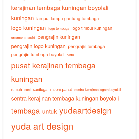
kerajinan tembaga kuningan boyolali
kuningan
lampu
lampu gantung tembaga
logo kuningan
logo timbul kuningan
logo tembaga
pengrajin kuningan
ornamen masjid
pengrajin logo kuningan
pengrajin tembaga
pengrajin tembaga boyolali
pintu
pusat kerajinan tembaga
kuningan
senilogam
seni pahat
rumah
sentra kerajinan logam boyolali
seni
sentra kerajinan tembaga kuningan boyolali
yudaartdesign
tembaga
untuk
yuda art design