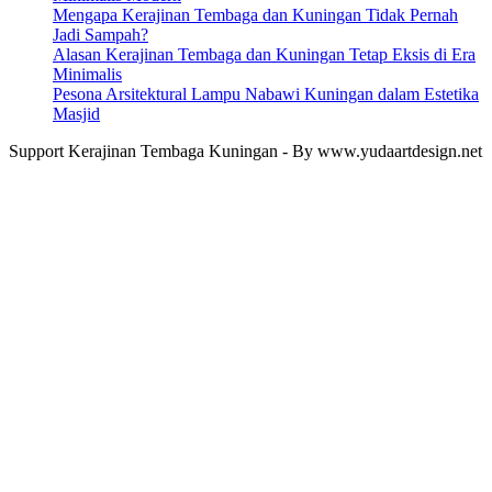
Mengapa Kerajinan Tembaga dan Kuningan Tidak Pernah
Jadi Sampah?
Alasan Kerajinan Tembaga dan Kuningan Tetap Eksis di Era
Minimalis
Pesona Arsitektural Lampu Nabawi Kuningan dalam Estetika
Masjid
Support Kerajinan Tembaga Kuningan - By www.yudaartdesign.net