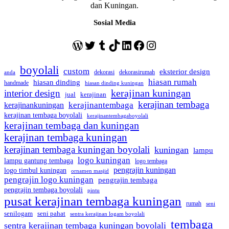
dan Kuningan.
Sosial Media
WordPress
Twitter
Tumblr
TikTok
LinkedIn
Facebook
Instagram
boyolali
custom
eksterior design
dekorasi
dekorasirumah
anda
hiasan rumah
hiasan dinding
handmade
hiasan dinding kuningan
kerajinan kuningan
interior design
jual
kerajinan
kerajinan tembaga
kerajinantembaga
kerajinankuningan
kerajinan tembaga boyolali
kerajinantembagaboyolali
kerajinan tembaga dan kuningan
kerajinan tembaga kuningan
kerajinan tembaga kuningan boyolali
kuningan
lampu
logo kuningan
lampu gantung tembaga
logo tembaga
pengrajin kuningan
logo timbul kuningan
ornamen masjid
pengrajin logo kuningan
pengrajin tembaga
pengrajin tembaga boyolali
pintu
pusat kerajinan tembaga kuningan
rumah
seni
seni pahat
senilogam
sentra kerajinan logam boyolali
tembaga
sentra kerajinan tembaga kuningan boyolali