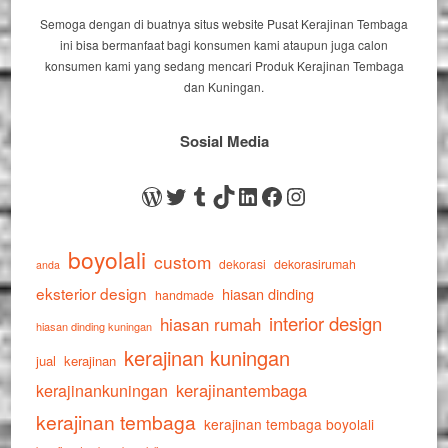
Semoga dengan di buatnya situs website Pusat Kerajinan Tembaga
ini bisa bermanfaat bagi konsumen kami ataupun juga calon
konsumen kami yang sedang mencari Produk Kerajinan Tembaga
dan Kuningan.
Sosial Media
WordPress
Twitter
Tumblr
TikTok
LinkedIn
Facebook
Instagram
boyolali
custom
dekorasi
dekorasirumah
anda
eksterior design
hiasan dinding
handmade
interior design
hiasan rumah
hiasan dinding kuningan
kerajinan kuningan
jual
kerajinan
kerajinankuningan
kerajinantembaga
kerajinan tembaga
kerajinan tembaga boyolali