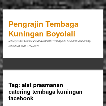
Pengrajin Tembaga
Kuningan Boyolali
Semoga situs website Pusat Kerajinan Tembaga ini bisa bermanfaat bagi
konsumen Yuda Art Design
Tag:
alat prasmanan
catering tembaga kuningan
facebook