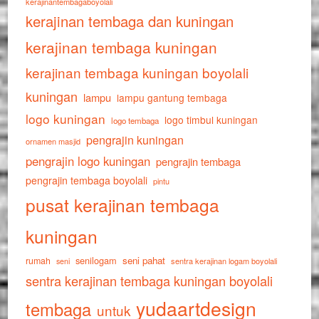
kerajinantembagaboyolali
kerajinan tembaga dan kuningan
kerajinan tembaga kuningan
kerajinan tembaga kuningan boyolali
kuningan
lampu
lampu gantung tembaga
logo kuningan
logo timbul kuningan
logo tembaga
pengrajin kuningan
ornamen masjid
pengrajin logo kuningan
pengrajin tembaga
pengrajin tembaga boyolali
pintu
pusat kerajinan tembaga
kuningan
senilogam
seni pahat
rumah
sentra kerajinan logam boyolali
seni
sentra kerajinan tembaga kuningan boyolali
yudaartdesign
tembaga
untuk