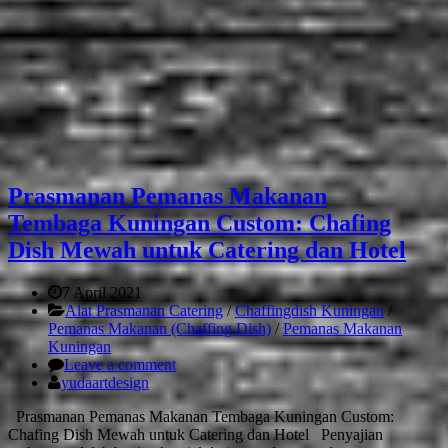
Prasmanan Pemanas Makanan
Tembaga Kuningan Custom: Chafing
Dish Mewah untuk Catering dan Hotel
7 April 2021
Alat Prasmanan Catering
/
Chaffingdish Kuningan
/
Pemanas Makanan (Chaffing Dish)
/
Pemanas Makanan
Kuningan
Leave a comment
yudaartdesign
Prasmanan Pemanas Makanan Tembaga Kuningan Custom:
Chafing Dish Mewah untuk Catering dan Hotel Penyajian