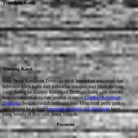
Temukan Kami
Tentang Kami
Situs Pusat Kerajinan Tembaga ini di luncurkan atas saran dari
beberapa klien kami dari Indonesia maupun dari Mancanegara
yang datang ke Gallery Kerajinan Tembaga kami agar mereka
bisa mendapatkan update produk ataupun
Gambar Kerajinan
Tembaga
dengan mudah sehingga para klien tidak perlu jauh –
jauh datang ke gallery
kerajinan tembaga dan kuningan
kami
yang berada di Boyolali, Jawa Tengah.
Payment