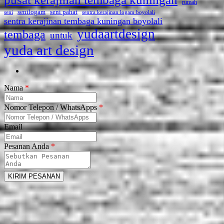
rumah
seni pahat
senilogam
sentra kerajinan logam boyolali
seni
sentra kerajinan tembaga kuningan boyolali
yudaartdesign
tembaga
untuk
yuda art design
Nama
*
Nomor Telepon / WhatsApps
*
Email
Pesanan Anda
*