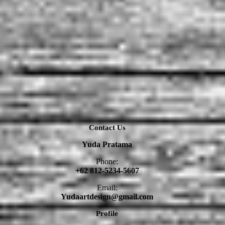
Contact Us
Yuda Pratama
Phone:
+62 812-5234-5607
Email:
Yudaartdesign@gmail.com
Profile