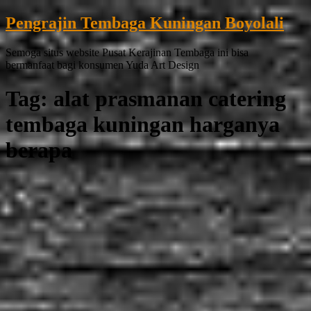
Pengrajin Tembaga Kuningan Boyolali
Semoga situs website Pusat Kerajinan Tembaga ini bisa
bermanfaat bagi konsumen Yuda Art Design
Tag:
alat prasmanan catering
tembaga kuningan harganya
berapa