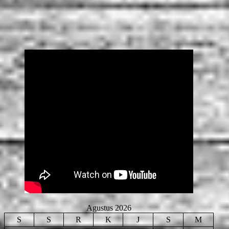
Agustus 2026
S
S
R
K
J
S
M