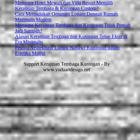
Mengapa Hotel Mewah dan Villa Resort Memilih
Kerajinan Tembaga & Kuningan Custom?
Cara Memadukan Ornamen Logam Dengan Rumah
Minimalis Modern
Mengapa Kerajinan Tembaga dan Kuningan Tidak Pernah
Jadi Sampah?
Alasan Kerajinan Tembaga dan Kuningan Tetap Eksis di
Era Minimalis
Pesona Arsitektural Lampu Nabawi Kuningan dalam
Estetika Masjid
Support Kerajinan Tembaga Kuningan - By
www.yudaartdesign.net