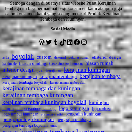
Semoga dengan di buatnya situs website Pusat Kerajinan
Tembaga ini bisa bermanfaat bagi konsumen kami ataupun juga
calon konsumen kami yang sedang mencari Produk Kerajinan
Tembaga dan Kuningan.
Sosial Media
WordPress
Twitter
Tumblr
TikTok
LinkedIn
Facebook
Instagram
boyolali
custom
eksterior design
dekorasi
dekorasirumah
anda
hiasan rumah
hiasan dinding
handmade
hiasan dinding kuningan
kerajinan kuningan
interior design
jual
kerajinan
kerajinan tembaga
kerajinantembaga
kerajinankuningan
kerajinan tembaga boyolali
kerajinantembagaboyolali
kerajinan tembaga dan kuningan
kerajinan tembaga kuningan
kerajinan tembaga kuningan boyolali
kuningan
logo kuningan
lampu
lampu gantung tembaga
logo tembaga
pengrajin kuningan
logo timbul kuningan
ornamen masjid
pengrajin logo kuningan
pengrajin tembaga
pengrajin tembaga boyolali
pintu
pusat kerajinan tembaga kuningan