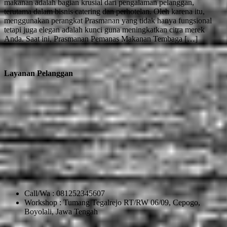
makanan adalah bagian krusial dari pengalaman pelanggan,
terutama dalam bisnis catering dan perhotelan. Oleh karena itu,
menggunakan perangkat Prasmanan yang tidak hanya fungsional
tetapi juga elegan adalah kunci guna meningkatkan citra merek
Anda. Saat ini, Prasmanan Pemanas Makanan Tembaga […]
Layanan Pelanggan
Call/Wa : 081252345607
Workshop : Tumang Tegalrejo RT/RW 06/09, Cepogo,
Boyolali, Jawa Tengah