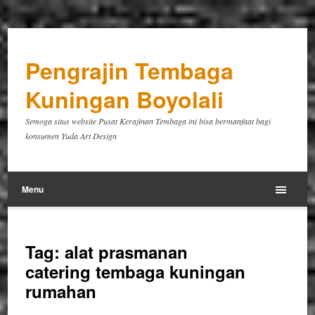
Pengrajin Tembaga
Kuningan Boyolali
Semoga situs website Pusat Kerajinan Tembaga ini bisa bermanfaat bagi
konsumen Yuda Art Design
Menu
Tag:
alat prasmanan
catering tembaga kuningan
rumahan