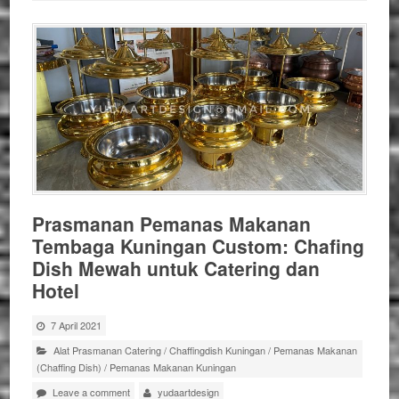
Prasmanan Pemanas Makanan
Tembaga Kuningan Custom: Chafing
Dish Mewah untuk Catering dan
Hotel
7 April 2021
Alat Prasmanan Catering
/
Chaffingdish Kuningan
/
Pemanas Makanan
(Chaffing Dish)
/
Pemanas Makanan Kuningan
Leave a comment
yudaartdesign