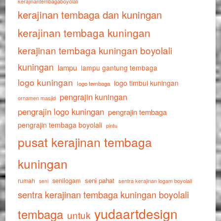
kerajinantembagaboyolali
kerajinan tembaga dan kuningan
kerajinan tembaga kuningan
kerajinan tembaga kuningan boyolali
kuningan
lampu
lampu gantung tembaga
logo kuningan
logo timbul kuningan
logo tembaga
pengrajin kuningan
ornamen masjid
pengrajin logo kuningan
pengrajin tembaga
pengrajin tembaga boyolali
pintu
pusat kerajinan tembaga
kuningan
senilogam
seni pahat
rumah
sentra kerajinan logam boyolali
seni
sentra kerajinan tembaga kuningan boyolali
yudaartdesign
tembaga
untuk