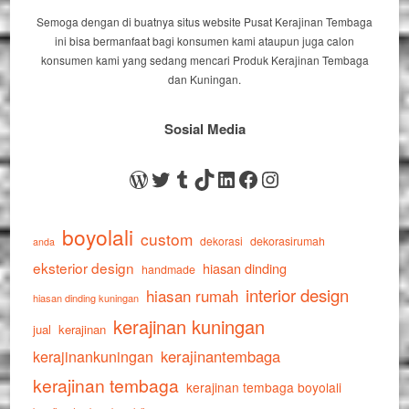
Semoga dengan di buatnya situs website Pusat Kerajinan Tembaga
ini bisa bermanfaat bagi konsumen kami ataupun juga calon
konsumen kami yang sedang mencari Produk Kerajinan Tembaga
dan Kuningan.
Sosial Media
WordPress
Twitter
Tumblr
TikTok
LinkedIn
Facebook
Instagram
boyolali
custom
dekorasi
dekorasirumah
anda
eksterior design
hiasan dinding
handmade
interior design
hiasan rumah
hiasan dinding kuningan
kerajinan kuningan
jual
kerajinan
kerajinankuningan
kerajinantembaga
kerajinan tembaga
kerajinan tembaga boyolali