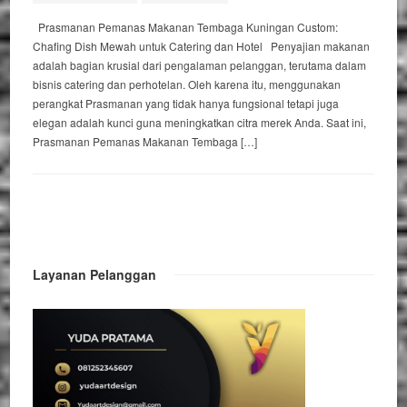
Prasmanan Pemanas Makanan Tembaga Kuningan Custom:
Chafing Dish Mewah untuk Catering dan Hotel Penyajian makanan
adalah bagian krusial dari pengalaman pelanggan, terutama dalam
bisnis catering dan perhotelan. Oleh karena itu, menggunakan
perangkat Prasmanan yang tidak hanya fungsional tetapi juga
elegan adalah kunci guna meningkatkan citra merek Anda. Saat ini,
Prasmanan Pemanas Makanan Tembaga […]
Layanan Pelanggan