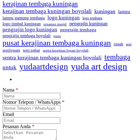
kerajinan tembaga kuningan
kerajinan tembaga kuningan boyolali
kuningan
lampu
logo kuningan
lampu gantung tembaga
logo tembaga
pengrajin kuningan
logo timbul kuningan
ornamen masjid
pengrajin logo kuningan
pengrajin tembaga
pengrajin tembaga boyolali
pintu
pusat kerajinan tembaga kuningan
rumah
seni
seni pahat
senilogam
sentra kerajinan logam boyolali
tembaga
sentra kerajinan tembaga kuningan boyolali
yuda art design
yudaartdesign
untuk
Nama
*
Nomor Telepon / WhatsApps
*
Email
Pesanan Anda
*