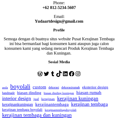
Phone:
+62 812-5234-5607
Email:
Yudaartdesign@gmail.com
Profile
Semoga dengan di buatnya situs website Pusat Kerajinan Tembaga
ini bisa bermanfaat bagi konsumen kami ataupun juga calon
konsumen kami yang sedang mencari Produk Kerajinan Tembaga
dan Kuningan.
Sosial Media
WordPress
Twitter
Tumblr
TikTok
LinkedIn
Facebook
Instagram
boyolali
custom
eksterior design
dekorasi
dekorasirumah
anda
hiasan rumah
hiasan dinding
handmade
hiasan dinding kuningan
kerajinan kuningan
interior design
jual
kerajinan
kerajinan tembaga
kerajinantembaga
kerajinankuningan
kerajinan tembaga boyolali
kerajinantembagaboyolali
kerajinan tembaga dan kuningan