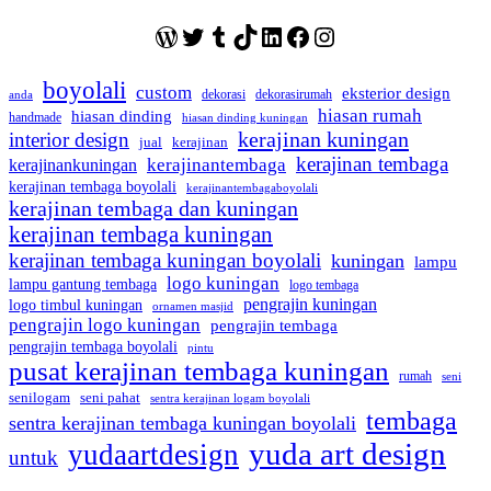
WordPress
Twitter
Tumblr
TikTok
LinkedIn
Facebook
Instagram
boyolali
custom
eksterior design
dekorasi
dekorasirumah
anda
hiasan rumah
hiasan dinding
handmade
hiasan dinding kuningan
kerajinan kuningan
interior design
jual
kerajinan
kerajinan tembaga
kerajinantembaga
kerajinankuningan
kerajinan tembaga boyolali
kerajinantembagaboyolali
kerajinan tembaga dan kuningan
kerajinan tembaga kuningan
kerajinan tembaga kuningan boyolali
kuningan
lampu
logo kuningan
lampu gantung tembaga
logo tembaga
pengrajin kuningan
logo timbul kuningan
ornamen masjid
pengrajin logo kuningan
pengrajin tembaga
pengrajin tembaga boyolali
pintu
pusat kerajinan tembaga kuningan
rumah
seni
seni pahat
senilogam
sentra kerajinan logam boyolali
tembaga
sentra kerajinan tembaga kuningan boyolali
yuda art design
yudaartdesign
untuk