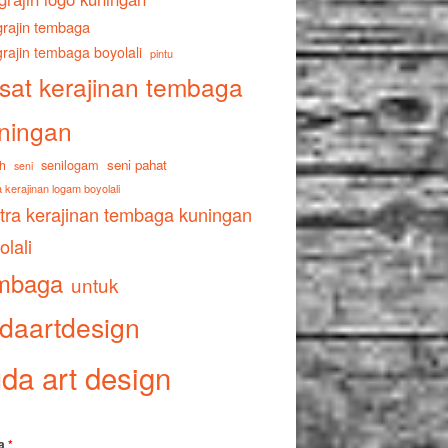
rajin tembaga
rajin tembaga boyolali
pintu
sat kerajinan tembaga
ningan
senilogam
seni pahat
h
seni
 kerajinan logam boyolali
tra kerajinan tembaga kuningan
olali
mbaga
untuk
daartdesign
da art design
a
*