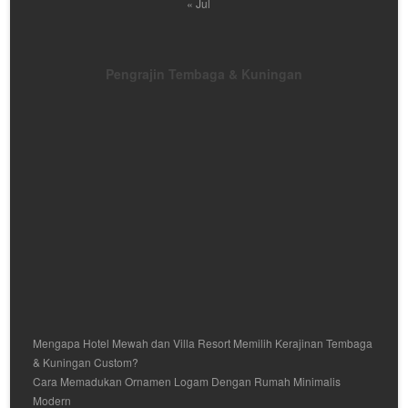
« Jul
Pengrajin Tembaga & Kuningan
Mengapa Hotel Mewah dan Villa Resort Memilih Kerajinan Tembaga
& Kuningan Custom?
Cara Memadukan Ornamen Logam Dengan Rumah Minimalis
Modern