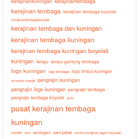
kerajinankuningan
kerajinantembaga
kerajinan tembaga
kerajinan tembaga boyolali
kerajinantembagaboyolali
kerajinan tembaga dan kuningan
kerajinan tembaga kuningan
kerajinan tembaga kuningan boyolali
kuningan
lampu
lampu gantung tembaga
logo kuningan
logo timbul kuningan
logo tembaga
pengrajin kuningan
ornamen masjid
pengrajin logo kuningan
pengrajin tembaga
pengrajin tembaga boyolali
pintu
pusat kerajinan tembaga
kuningan
senilogam
seni pahat
rumah
sentra kerajinan logam boyolali
seni