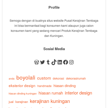
Profile
Semoga dengan di buatnya situs website Pusat Kerajinan Tembaga
ini bisa bermanfaat bagi konsumen kami ataupun juga calon
konsumen kami yang sedang mencari Produk Kerajinan Tembaga
dan Kuningan.
Sosial Media
WordPress
Twitter
Tumblr
TikTok
LinkedIn
Facebook
Instagram
boyolali
custom
dekorasi
dekorasirumah
anda
eksterior design
hiasan dinding
handmade
interior design
hiasan rumah
hiasan dinding kuningan
kerajinan kuningan
jual
kerajinan