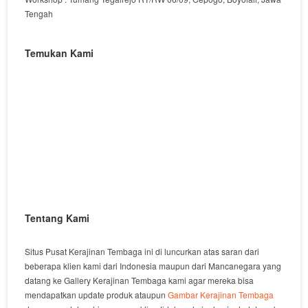
Tengah
Temukan Kami
Tentang Kami
Situs Pusat Kerajinan Tembaga ini di luncurkan atas saran dari
beberapa klien kami dari Indonesia maupun dari Mancanegara yang
datang ke Gallery Kerajinan Tembaga kami agar mereka bisa
mendapatkan update produk ataupun
Gambar Kerajinan Tembaga