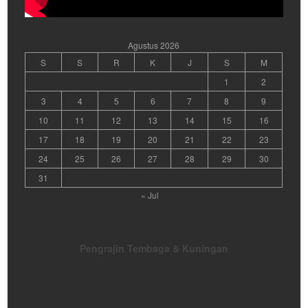
Agustus 2026
S
S
R
K
J
S
M
1
2
3
4
5
6
7
8
9
10
11
12
13
14
15
16
17
18
19
20
21
22
23
24
25
26
27
28
29
30
31
« Jul
Pengrajin Tembaga & Kuningan