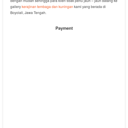
dengan mudah sehingga para klien tidak perlu jauh – jauh datang ke
gallery
kerajinan tembaga dan kuningan
kami yang berada di
Boyolali, Jawa Tengah.
Payment