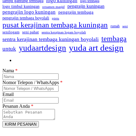
logo kuningan
lampu gantung tembaga
logo tembaga
pengrajin kuningan
logo timbul kuningan
ornamen masjid
pengrajin logo kuningan
pengrajin tembaga
pengrajin tembaga boyolali
pintu
pusat kerajinan tembaga kuningan
rumah
seni
seni pahat
senilogam
sentra kerajinan logam boyolali
tembaga
sentra kerajinan tembaga kuningan boyolali
yuda art design
yudaartdesign
untuk
Nama
*
Nomor Telepon / WhatsApps
*
Email
Pesanan Anda
*