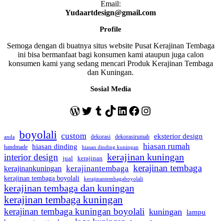
Email:
Yudaartdesign@gmail.com
Profile
Semoga dengan di buatnya situs website Pusat Kerajinan Tembaga
ini bisa bermanfaat bagi konsumen kami ataupun juga calon
konsumen kami yang sedang mencari Produk Kerajinan Tembaga
dan Kuningan.
Sosial Media
WordPress
Twitter
Tumblr
TikTok
LinkedIn
Facebook
Instagram
boyolali
custom
eksterior design
dekorasi
dekorasirumah
anda
hiasan rumah
hiasan dinding
handmade
hiasan dinding kuningan
kerajinan kuningan
interior design
jual
kerajinan
kerajinan tembaga
kerajinantembaga
kerajinankuningan
kerajinan tembaga boyolali
kerajinantembagaboyolali
kerajinan tembaga dan kuningan
kerajinan tembaga kuningan
kerajinan tembaga kuningan boyolali
kuningan
lampu