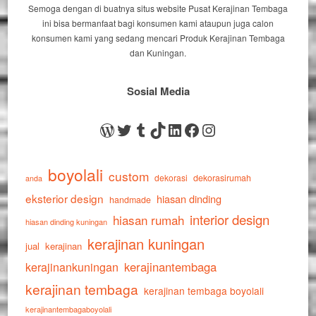
Semoga dengan di buatnya situs website Pusat Kerajinan Tembaga
ini bisa bermanfaat bagi konsumen kami ataupun juga calon
konsumen kami yang sedang mencari Produk Kerajinan Tembaga
dan Kuningan.
Sosial Media
WordPress
Twitter
Tumblr
TikTok
LinkedIn
Facebook
Instagram
boyolali
custom
dekorasi
dekorasirumah
anda
eksterior design
hiasan dinding
handmade
interior design
hiasan rumah
hiasan dinding kuningan
kerajinan kuningan
jual
kerajinan
kerajinankuningan
kerajinantembaga
kerajinan tembaga
kerajinan tembaga boyolali
kerajinantembagaboyolali