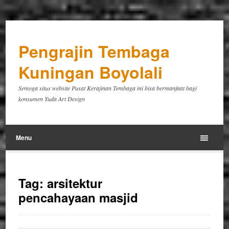
Pengrajin Tembaga
Kuningan Boyolali
Semoga situs website Pusat Kerajinan Tembaga ini bisa bermanfaat bagi
konsumen Yuda Art Design
Menu
Tag:
arsitektur
pencahayaan masjid