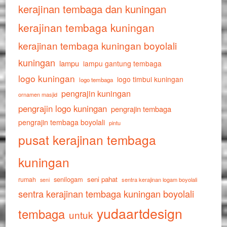
kerajinan tembaga dan kuningan
kerajinan tembaga kuningan
kerajinan tembaga kuningan boyolali
kuningan
lampu
lampu gantung tembaga
logo kuningan
logo timbul kuningan
logo tembaga
pengrajin kuningan
ornamen masjid
pengrajin logo kuningan
pengrajin tembaga
pengrajin tembaga boyolali
pintu
pusat kerajinan tembaga
kuningan
senilogam
seni pahat
rumah
sentra kerajinan logam boyolali
seni
sentra kerajinan tembaga kuningan boyolali
yudaartdesign
tembaga
untuk