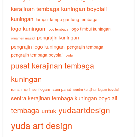
kerajinan tembaga kuningan boyolali
kuningan
lampu
lampu gantung tembaga
logo kuningan
logo timbul kuningan
logo tembaga
pengrajin kuningan
ornamen masjid
pengrajin logo kuningan
pengrajin tembaga
pengrajin tembaga boyolali
pintu
pusat kerajinan tembaga
kuningan
senilogam
seni pahat
rumah
sentra kerajinan logam boyolali
seni
sentra kerajinan tembaga kuningan boyolali
yudaartdesign
tembaga
untuk
yuda art design