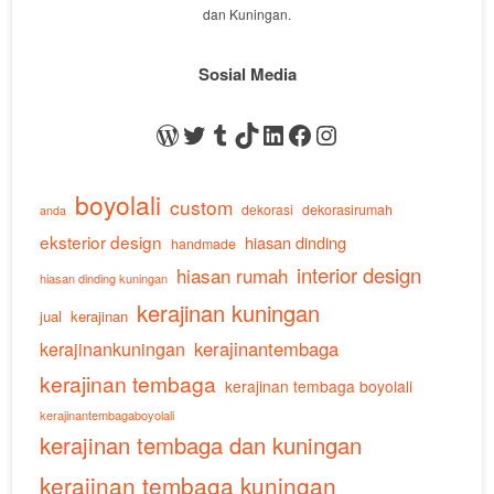
dan Kuningan.
Sosial Media
WordPress
Twitter
Tumblr
TikTok
LinkedIn
Facebook
Instagram
boyolali
custom
dekorasi
dekorasirumah
anda
eksterior design
hiasan dinding
handmade
interior design
hiasan rumah
hiasan dinding kuningan
kerajinan kuningan
jual
kerajinan
kerajinankuningan
kerajinantembaga
kerajinan tembaga
kerajinan tembaga boyolali
kerajinantembagaboyolali
kerajinan tembaga dan kuningan
kerajinan tembaga kuningan