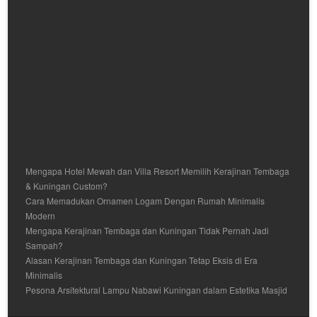
Mengapa Hotel Mewah dan Villa Resort Memilih Kerajinan Tembaga
& Kuningan Custom?
Cara Memadukan Ornamen Logam Dengan Rumah Minimalis
Modern
Mengapa Kerajinan Tembaga dan Kuningan Tidak Pernah Jadi
Sampah?
Alasan Kerajinan Tembaga dan Kuningan Tetap Eksis di Era
Minimalis
Pesona Arsitektural Lampu Nabawi Kuningan dalam Estetika Masjid