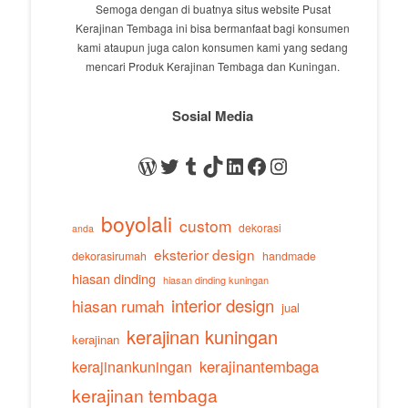
Semoga dengan di buatnya situs website Pusat
Kerajinan Tembaga ini bisa bermanfaat bagi konsumen
kami ataupun juga calon konsumen kami yang sedang
mencari Produk Kerajinan Tembaga dan Kuningan.
Sosial Media
WordPress
Twitter
Tumblr
TikTok
LinkedIn
Facebook
Instagram
boyolali
custom
dekorasi
anda
eksterior design
dekorasirumah
handmade
hiasan dinding
hiasan dinding kuningan
interior design
hiasan rumah
jual
kerajinan kuningan
kerajinan
kerajinankuningan
kerajinantembaga
kerajinan tembaga