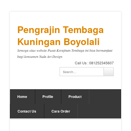
Pengrajin Tembaga
Kuningan Boyolali
Semoga situs website Pusat Kerajinan Tembaga ini bisa bermanfaat
bagi konsumen Yuda Art Design
Call Us : 081252345607
Home
Profile
Product
Contact Us
Cara Order