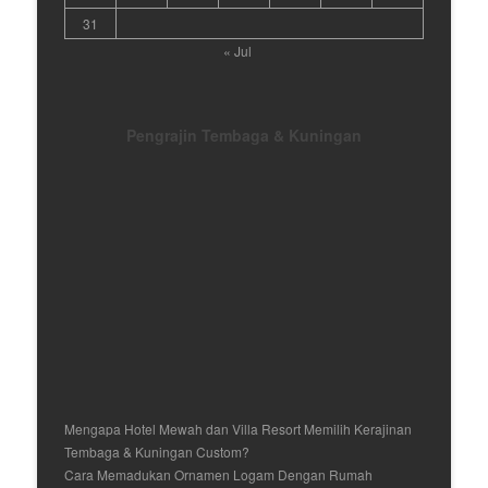
31
« Jul
Pengrajin Tembaga & Kuningan
Mengapa Hotel Mewah dan Villa Resort Memilih Kerajinan
Tembaga & Kuningan Custom?
Cara Memadukan Ornamen Logam Dengan Rumah