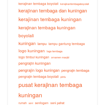
kerajinan tembaga boyolali
kerajinantembagaboyolali
kerajinan tembaga dan kuningan
kerajinan tembaga kuningan
kerajinan tembaga kuningan
boyolali
kuningan
lampu
lampu gantung tembaga
logo kuningan
logo tembaga
logo timbul kuningan
ornamen masjid
pengrajin kuningan
pengrajin logo kuningan
pengrajin tembaga
pengrajin tembaga boyolali
pintu
pusat kerajinan tembaga
kuningan
senilogam
seni pahat
rumah
seni