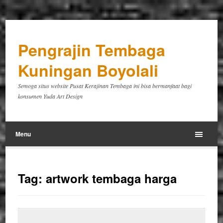
Pengrajin Tembaga
Kuningan Boyolali
Semoga situs website Pusat Kerajinan Tembaga ini bisa bermanfaat bagi
konsumen Yuda Art Design
Menu
Tag:
artwork tembaga harga