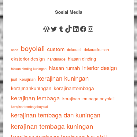
Sosial Media
WordPress
Twitter
Tumblr
TikTok
LinkedIn
Facebook
Instagram
boyolali
custom
dekorasi
dekorasirumah
anda
eksterior design
hiasan dinding
handmade
interior design
hiasan rumah
hiasan dinding kuningan
kerajinan kuningan
jual
kerajinan
kerajinankuningan
kerajinantembaga
kerajinan tembaga
kerajinan tembaga boyolali
kerajinantembagaboyolali
kerajinan tembaga dan kuningan
kerajinan tembaga kuningan
kerajinan tembaga kuningan boyolali