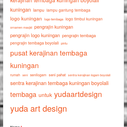
kuningan
lampu
lampu gantung tembaga
logo kuningan
logo timbul kuningan
logo tembaga
pengrajin kuningan
ornamen masjid
pengrajin logo kuningan
pengrajin tembaga
pengrajin tembaga boyolali
pintu
pusat kerajinan tembaga
kuningan
senilogam
seni pahat
rumah
sentra kerajinan logam boyolali
seni
sentra kerajinan tembaga kuningan boyolali
yudaartdesign
tembaga
untuk
yuda art design