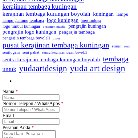
kerajinan tembaga kuningan
kerajinan tembaga kuningan boyolali
kuningan
lampu
logo kuningan
lampu gantung tembaga
logo tembaga
pengrajin kuningan
logo timbul kuningan
ornamen masjid
pengrajin logo kuningan
pengrajin tembaga
pengrajin tembaga boyolali
pintu
pusat kerajinan tembaga kuningan
rumah
seni
seni pahat
senilogam
sentra kerajinan logam boyolali
tembaga
sentra kerajinan tembaga kuningan boyolali
yuda art design
yudaartdesign
untuk
Nama
*
Nomor Telepon / WhatsApps
*
Email
Pesanan Anda
*