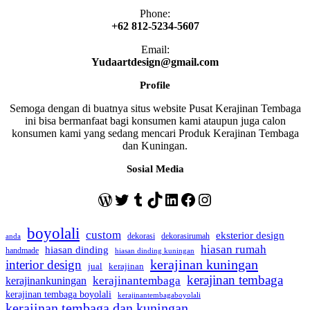
Phone:
+62 812-5234-5607
Email:
Yudaartdesign@gmail.com
Profile
Semoga dengan di buatnya situs website Pusat Kerajinan Tembaga
ini bisa bermanfaat bagi konsumen kami ataupun juga calon
konsumen kami yang sedang mencari Produk Kerajinan Tembaga
dan Kuningan.
Sosial Media
WordPress
Twitter
Tumblr
TikTok
LinkedIn
Facebook
Instagram
boyolali
custom
eksterior design
dekorasi
dekorasirumah
anda
hiasan rumah
hiasan dinding
handmade
hiasan dinding kuningan
kerajinan kuningan
interior design
jual
kerajinan
kerajinan tembaga
kerajinantembaga
kerajinankuningan
kerajinan tembaga boyolali
kerajinantembagaboyolali
kerajinan tembaga dan kuningan