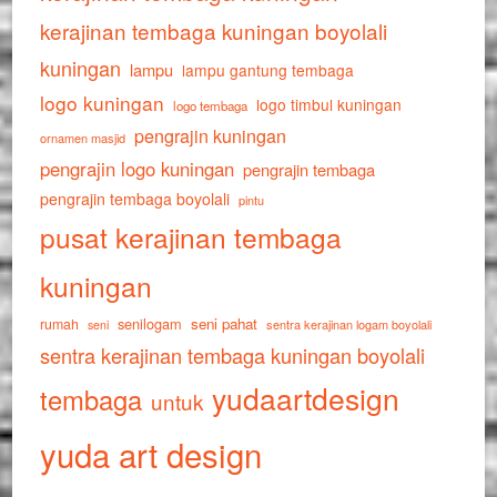
kerajinan tembaga kuningan boyolali
kuningan
lampu
lampu gantung tembaga
logo kuningan
logo timbul kuningan
logo tembaga
pengrajin kuningan
ornamen masjid
pengrajin logo kuningan
pengrajin tembaga
pengrajin tembaga boyolali
pintu
pusat kerajinan tembaga
kuningan
senilogam
seni pahat
rumah
sentra kerajinan logam boyolali
seni
sentra kerajinan tembaga kuningan boyolali
yudaartdesign
tembaga
untuk
yuda art design