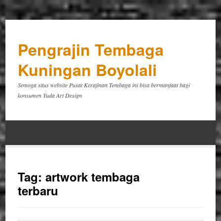
Pengrajin Tembaga
Kuningan Boyolali
Semoga situs website Pusat Kerajinan Tembaga ini bisa bermanfaat bagi
konsumen Yuda Art Design
Tag:
artwork tembaga
terbaru