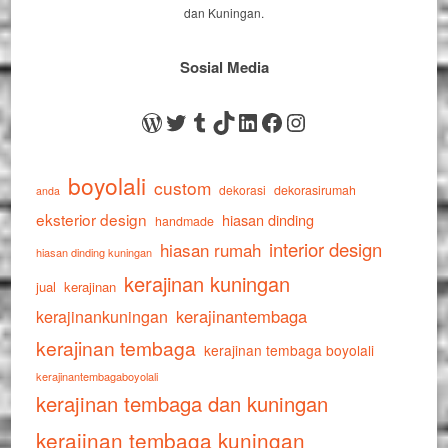
dan Kuningan.
Sosial Media
WordPress
Twitter
Tumblr
TikTok
LinkedIn
Facebook
Instagram
boyolali
custom
dekorasi
dekorasirumah
anda
eksterior design
hiasan dinding
handmade
interior design
hiasan rumah
hiasan dinding kuningan
kerajinan kuningan
jual
kerajinan
kerajinankuningan
kerajinantembaga
kerajinan tembaga
kerajinan tembaga boyolali
kerajinantembagaboyolali
kerajinan tembaga dan kuningan
kerajinan tembaga kuningan