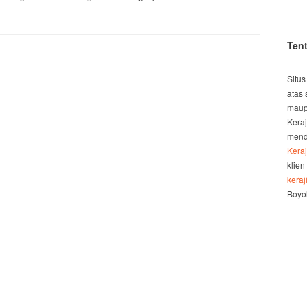
Ten
Situs
atas 
maup
Kera
mend
Kera
klien
kera
Boyol