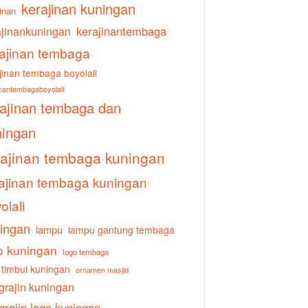
kerajinan kuningan
inan
ajinankuningan
kerajinantembaga
ajinan tembaga
jinan tembaga boyolali
inantembagaboyolali
rajinan tembaga dan
ningan
rajinan tembaga kuningan
ajinan tembaga kuningan
olali
ingan
lampu
lampu gantung tembaga
o kuningan
logo tembaga
 timbul kuningan
ornamen masjid
grajin kuningan
grajin logo kuningan