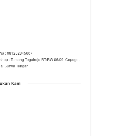
/Wa : 081252345607
shop : Tumang Tegalrejo RT/RW 06/09, Cepogo,
lali, Jawa Tengah
ukan Kami