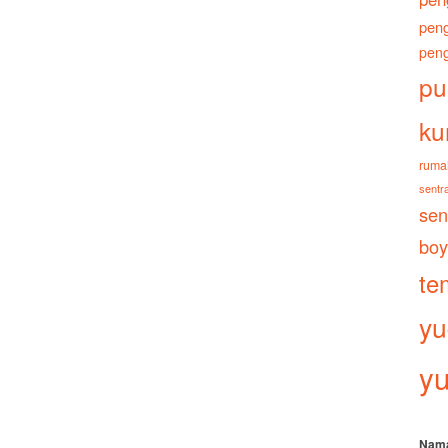
peng
peng
pu
ku
ruma
sentra
sen
boy
te
yu
yu
Nam