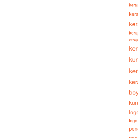
keraj
ker
ker
kera
keraj
ke
ku
ke
ker
boy
kun
log
logo
pen
pen