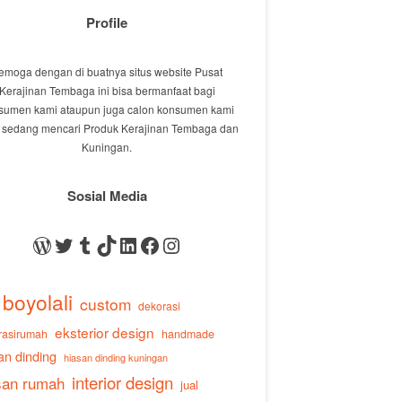
Profile
emoga dengan di buatnya situs website Pusat
Kerajinan Tembaga ini bisa bermanfaat bagi
sumen kami ataupun juga calon konsumen kami
 sedang mencari Produk Kerajinan Tembaga dan
Kuningan.
Sosial Media
WordPress
Twitter
Tumblr
TikTok
LinkedIn
Facebook
Instagram
boyolali
custom
dekorasi
eksterior design
rasirumah
handmade
an dinding
hiasan dinding kuningan
interior design
san rumah
jual