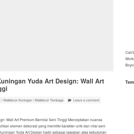
Call
Work
Boyo
uningan Yuda Art Design: Wall Art
Tem
ggi
r
/
Walldecor Kuningan
/
Walldecor Tembaga
Leave a comment
n: Wall Art Premium Bernilai Seni Tinggi Menciptakan nuansa
hkan elemen dekorasi yang memiliki karakter unik dan nilai seni
 Kuningan Yuda Art Design hadir sebagai jawaban atas kebutuhan