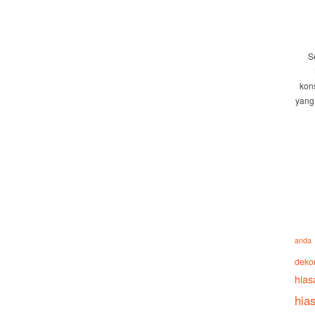
S
kon
yang
anda
deko
hias
hia