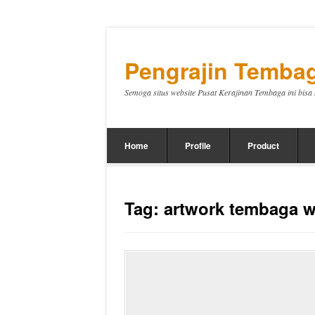
Pengrajin Tembag
Semoga situs website Pusat Kerajinan Tembaga ini bis
Home
Profile
Product
Tag:
artwork tembaga w