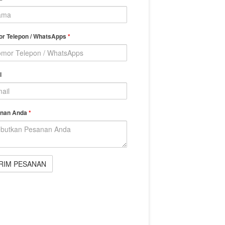
r Telepon / WhatsApps
*
l
nan Anda
*