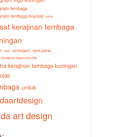
rajin tembaga
rajin tembaga boyolali
pintu
sat kerajinan tembaga
ningan
senilogam
seni pahat
h
seni
 kerajinan logam boyolali
tra kerajinan tembaga kuningan
olali
mbaga
untuk
daartdesign
da art design
a
*