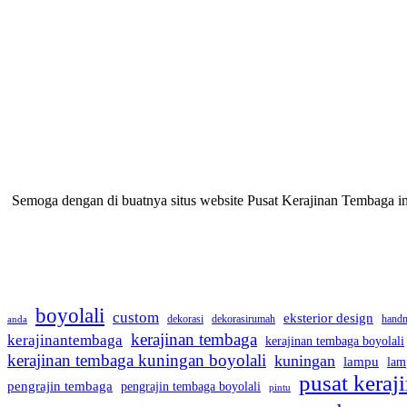
Semoga dengan di buatnya situs website Pusat Kerajinan Tembaga 
boyolali
custom
eksterior design
dekorasi
dekorasirumah
hand
anda
kerajinan tembaga
kerajinantembaga
kerajinan tembaga boyolali
kerajinan tembaga kuningan boyolali
kuningan
lampu
lam
pusat kera
pengrajin tembaga
pengrajin tembaga boyolali
pintu