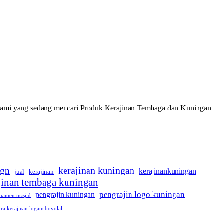
 kami yang sedang mencari Produk Kerajinan Tembaga dan Kuningan.
kerajinan kuningan
ign
kerajinankuningan
jual
kerajinan
jinan tembaga kuningan
pengrajin logo kuningan
pengrajin kuningan
namen masjid
tra kerajinan logam boyolali