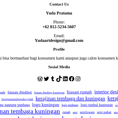
Contact Us
Yuda Pratama
Phone:
+62 812-5234-5607
Email:
Yudaartdesign@gmail.com
Profile
ini bisa bermanfaat bagi konsumen kami ataupun juga calon konsumen
Sosial Media
WordPress
Twitter
Tumblr
TikTok
LinkedIn
Facebook
Instagram
interior des
hiasan rumah
hiasan dinding
made
hiasan dinding kuningan
kera
kerajinan tembaga dan kuningan
kerajinantembagaboyolali
logo kuningan
pu gantung tembaga
logo timbul kuningan
logo tembaga
or
jinan tembaga kuningan
seni pahat
rumah
senilogam
sen
seni