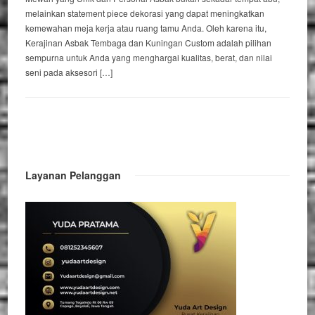
melainkan statement piece dekorasi yang dapat meningkatkan
kemewahan meja kerja atau ruang tamu Anda. Oleh karena itu,
Kerajinan Asbak Tembaga dan Kuningan Custom adalah pilihan
sempurna untuk Anda yang menghargai kualitas, berat, dan nilai
seni pada aksesori […]
Layanan Pelanggan