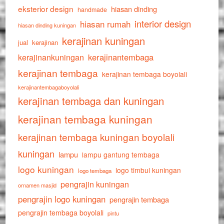
eksterior design
hiasan dinding
handmade
interior design
hiasan rumah
hiasan dinding kuningan
kerajinan kuningan
jual
kerajinan
kerajinankuningan
kerajinantembaga
kerajinan tembaga
kerajinan tembaga boyolali
kerajinantembagaboyolali
kerajinan tembaga dan kuningan
kerajinan tembaga kuningan
kerajinan tembaga kuningan boyolali
kuningan
lampu
lampu gantung tembaga
logo kuningan
logo timbul kuningan
logo tembaga
pengrajin kuningan
ornamen masjid
pengrajin logo kuningan
pengrajin tembaga
pengrajin tembaga boyolali
pintu