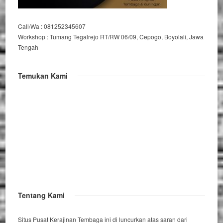
Call/Wa : 081252345607
Workshop : Tumang Tegalrejo RT/RW 06/09, Cepogo, Boyolali, Jawa
Tengah
Temukan Kami
Tentang Kami
Situs Pusat Kerajinan Tembaga ini di luncurkan atas saran dari