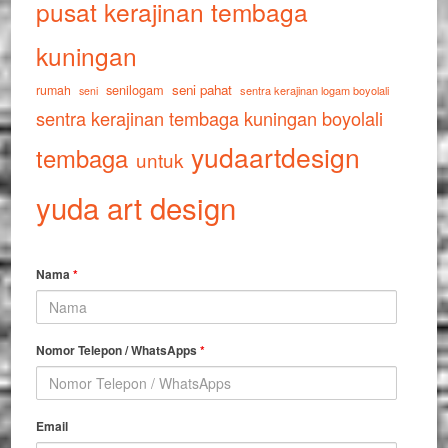
pusat kerajinan tembaga
kuningan
senilogam
seni pahat
rumah
sentra kerajinan logam boyolali
seni
sentra kerajinan tembaga kuningan boyolali
yudaartdesign
tembaga
untuk
yuda art design
Nama
*
Nomor Telepon / WhatsApps
*
Email