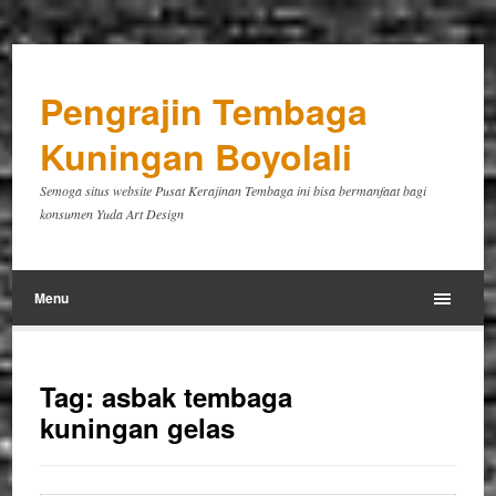
Pengrajin Tembaga
Kuningan Boyolali
Semoga situs website Pusat Kerajinan Tembaga ini bisa bermanfaat bagi
konsumen Yuda Art Design
Menu
Tag:
asbak tembaga
kuningan gelas