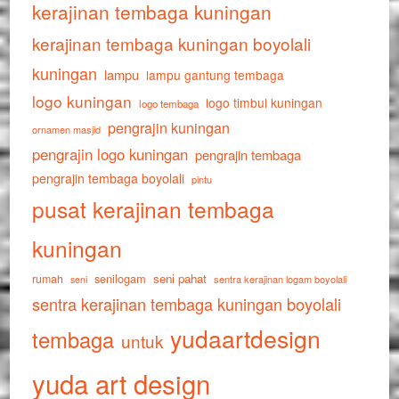
kerajinan tembaga kuningan
kerajinan tembaga kuningan boyolali
kuningan
lampu
lampu gantung tembaga
logo kuningan
logo timbul kuningan
logo tembaga
pengrajin kuningan
ornamen masjid
pengrajin logo kuningan
pengrajin tembaga
pengrajin tembaga boyolali
pintu
pusat kerajinan tembaga
kuningan
senilogam
seni pahat
rumah
sentra kerajinan logam boyolali
seni
sentra kerajinan tembaga kuningan boyolali
yudaartdesign
tembaga
untuk
yuda art design