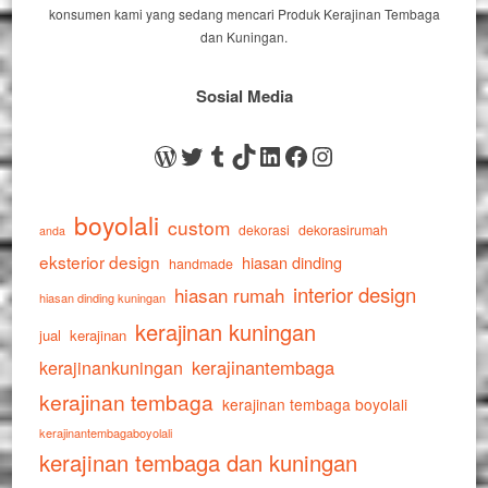
konsumen kami yang sedang mencari Produk Kerajinan Tembaga
dan Kuningan.
Sosial Media
WordPress
Twitter
Tumblr
TikTok
LinkedIn
Facebook
Instagram
boyolali
custom
dekorasi
dekorasirumah
anda
eksterior design
hiasan dinding
handmade
interior design
hiasan rumah
hiasan dinding kuningan
kerajinan kuningan
jual
kerajinan
kerajinankuningan
kerajinantembaga
kerajinan tembaga
kerajinan tembaga boyolali
kerajinantembagaboyolali
kerajinan tembaga dan kuningan