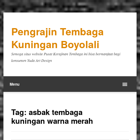
Pengrajin Tembaga
Kuningan Boyolali
Semoga situs website Pusat Kerajinan Tembaga ini bisa bermanfaat bagi
konsumen Yuda Art Design
Menu
Tag:
asbak tembaga
kuningan warna merah