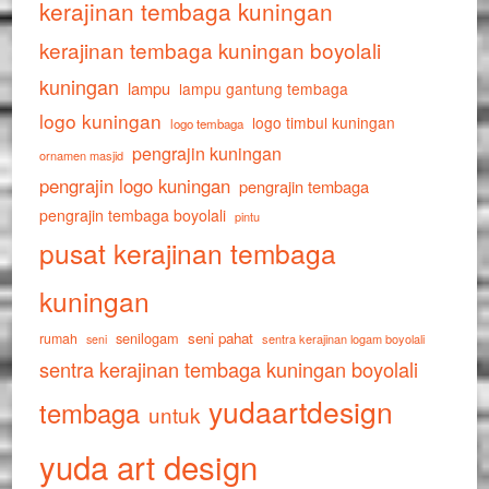
kerajinan tembaga kuningan
kerajinan tembaga kuningan boyolali
kuningan
lampu
lampu gantung tembaga
logo kuningan
logo timbul kuningan
logo tembaga
pengrajin kuningan
ornamen masjid
pengrajin logo kuningan
pengrajin tembaga
pengrajin tembaga boyolali
pintu
pusat kerajinan tembaga
kuningan
senilogam
seni pahat
rumah
sentra kerajinan logam boyolali
seni
sentra kerajinan tembaga kuningan boyolali
yudaartdesign
tembaga
untuk
yuda art design