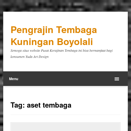
Pengrajin Tembaga
Kuningan Boyolali
Semoga situs website Pusat Kerajinan Tembaga ini bisa bermanfaat bagi
konsumen Yuda Art Design
Menu
Tag:
aset tembaga