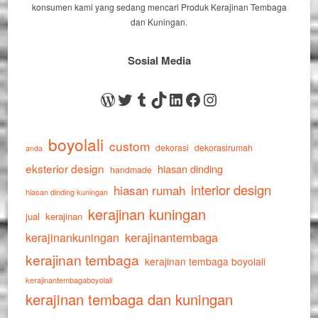
konsumen kami yang sedang mencari Produk Kerajinan Tembaga
dan Kuningan.
Sosial Media
WordPress
Twitter
Tumblr
TikTok
LinkedIn
Facebook
Instagram
boyolali
custom
dekorasi
dekorasirumah
anda
eksterior design
hiasan dinding
handmade
interior design
hiasan rumah
hiasan dinding kuningan
kerajinan kuningan
jual
kerajinan
kerajinankuningan
kerajinantembaga
kerajinan tembaga
kerajinan tembaga boyolali
kerajinantembagaboyolali
kerajinan tembaga dan kuningan