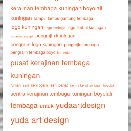
kerajinan tembaga kuningan boyolali
kuningan
lampu
lampu gantung tembaga
logo kuningan
logo timbul kuningan
logo tembaga
pengrajin kuningan
ornamen masjid
pengrajin logo kuningan
pengrajin tembaga
pengrajin tembaga boyolali
pintu
pusat kerajinan tembaga
kuningan
senilogam
seni pahat
rumah
sentra kerajinan logam boyolali
seni
sentra kerajinan tembaga kuningan boyolali
yudaartdesign
tembaga
untuk
yuda art design