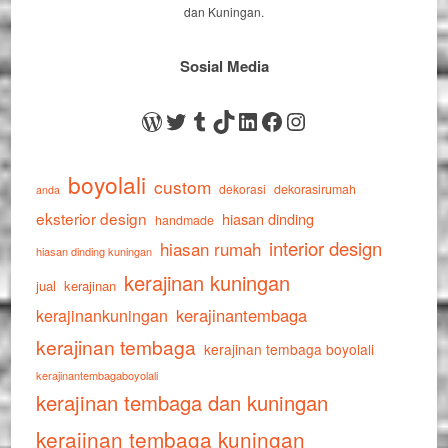
dan Kuningan.
Sosial Media
WordPress
Twitter
Tumblr
TikTok
LinkedIn
Facebook
Instagram
boyolali
custom
dekorasi
dekorasirumah
anda
eksterior design
hiasan dinding
handmade
interior design
hiasan rumah
hiasan dinding kuningan
kerajinan kuningan
jual
kerajinan
kerajinankuningan
kerajinantembaga
kerajinan tembaga
kerajinan tembaga boyolali
kerajinantembagaboyolali
kerajinan tembaga dan kuningan
kerajinan tembaga kuningan