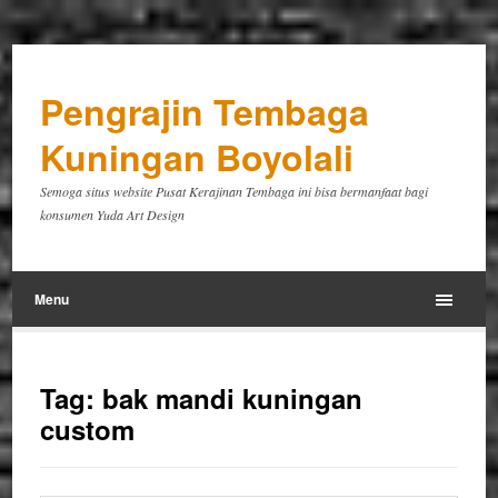
Pengrajin Tembaga
Kuningan Boyolali
Semoga situs website Pusat Kerajinan Tembaga ini bisa bermanfaat bagi
konsumen Yuda Art Design
Menu
Tag:
bak mandi kuningan
custom