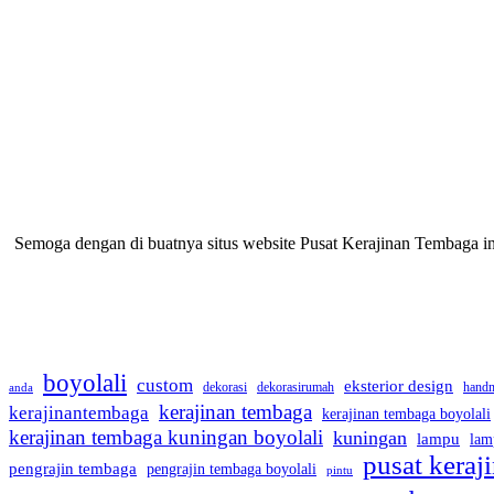
Semoga dengan di buatnya situs website Pusat Kerajinan Tembaga 
boyolali
custom
eksterior design
dekorasi
dekorasirumah
hand
anda
kerajinan tembaga
kerajinantembaga
kerajinan tembaga boyolali
kerajinan tembaga kuningan boyolali
kuningan
lampu
lam
pusat kera
pengrajin tembaga
pengrajin tembaga boyolali
pintu