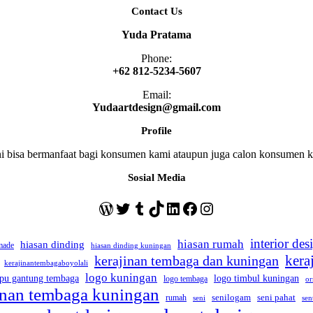
Contact Us
Yuda Pratama
Phone:
+62 812-5234-5607
Email:
Yudaartdesign@gmail.com
Profile
ini bisa bermanfaat bagi konsumen kami ataupun juga calon konsumen
Sosial Media
WordPress
Twitter
Tumblr
TikTok
LinkedIn
Facebook
Instagram
interior des
hiasan rumah
hiasan dinding
made
hiasan dinding kuningan
kera
kerajinan tembaga dan kuningan
kerajinantembagaboyolali
logo kuningan
pu gantung tembaga
logo timbul kuningan
logo tembaga
or
jinan tembaga kuningan
seni pahat
rumah
senilogam
sen
seni