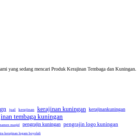
 kami yang sedang mencari Produk Kerajinan Tembaga dan Kuningan.
kerajinan kuningan
ign
kerajinankuningan
jual
kerajinan
jinan tembaga kuningan
pengrajin logo kuningan
pengrajin kuningan
namen masjid
tra kerajinan logam boyolali