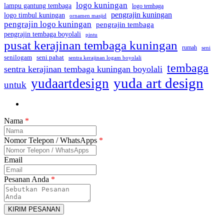
logo kuningan
lampu gantung tembaga
logo tembaga
pengrajin kuningan
logo timbul kuningan
ornamen masjid
pengrajin logo kuningan
pengrajin tembaga
pengrajin tembaga boyolali
pintu
pusat kerajinan tembaga kuningan
rumah
seni
seni pahat
senilogam
sentra kerajinan logam boyolali
tembaga
sentra kerajinan tembaga kuningan boyolali
yuda art design
yudaartdesign
untuk
Nama
*
Nomor Telepon / WhatsApps
*
Email
Pesanan Anda
*