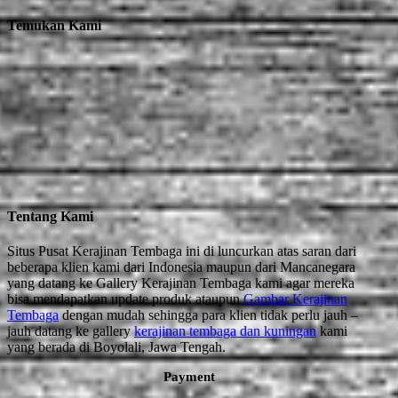
Temukan Kami
Tentang Kami
Situs Pusat Kerajinan Tembaga ini di luncurkan atas saran dari
beberapa klien kami dari Indonesia maupun dari Mancanegara
yang datang ke Gallery Kerajinan Tembaga kami agar mereka
bisa mendapatkan update produk ataupun
Gambar Kerajinan
Tembaga
dengan mudah sehingga para klien tidak perlu jauh –
jauh datang ke gallery
kerajinan tembaga dan kuningan
kami
yang berada di Boyolali, Jawa Tengah.
Payment