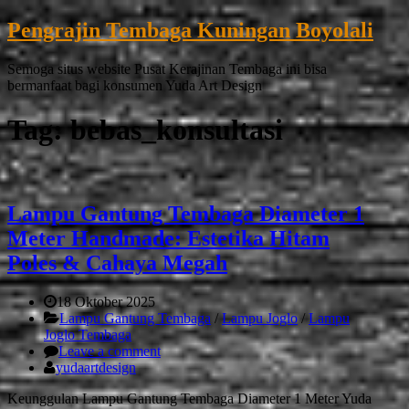
Pengrajin Tembaga Kuningan Boyolali
Semoga situs website Pusat Kerajinan Tembaga ini bisa
bermanfaat bagi konsumen Yuda Art Design
Tag:
bebas_konsultasi
Lampu Gantung Tembaga Diameter 1
Meter Handmade: Estetika Hitam
Poles & Cahaya Megah
18 Oktober 2025
Lampu Gantung Tembaga
/
Lampu Joglo
/
Lampu
Joglo Tembaga
Leave a comment
yudaartdesign
Keunggulan Lampu Gantung Tembaga Diameter 1 Meter Yuda