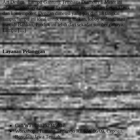
Art Design Lampu Gantung Tembaga Diameter 1 Meter ini
adalah mahakarya lighting fixture yang memadukan kesan klasik
dan kontemporer. Dengan dimensi yang pas dan 18 tangkai
lampu, lampu ini ideal untuk ruang makan, lobby sedang, atau
masjid. Bahkan, Produk ini lebih dari sekadar sumber cahaya.
Lampu […]
Layanan Pelanggan
Call/Wa : 081252345607
Workshop : Tumang Tegalrejo RT/RW 06/09, Cepogo,
Boyolali, Jawa Tengah