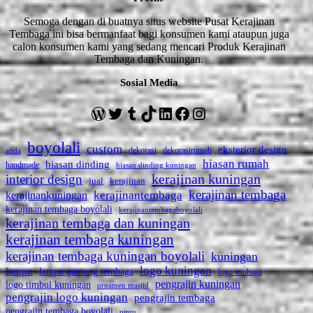
Semoga dengan di buatnya situs website Pusat Kerajinan
Tembaga ini bisa bermanfaat bagi konsumen kami ataupun juga
calon konsumen kami yang sedang mencari Produk Kerajinan
Tembaga dan Kuningan.
Sosial Media
WordPress
Twitter
Tumblr
TikTok
LinkedIn
Facebook
Instagram
boyolali
custom
eksterior design
dekorasi
dekorasirumah
anda
hiasan rumah
hiasan dinding
handmade
hiasan dinding kuningan
kerajinan kuningan
interior design
jual
kerajinan
kerajinan tembaga
kerajinantembaga
kerajinankuningan
kerajinan tembaga boyolali
kerajinantembagaboyolali
kerajinan tembaga dan kuningan
kerajinan tembaga kuningan
kerajinan tembaga kuningan boyolali
kuningan
logo kuningan
lampu
lampu gantung tembaga
logo tembaga
pengrajin kuningan
logo timbul kuningan
ornamen masjid
pengrajin logo kuningan
pengrajin tembaga
pengrajin tembaga boyolali
pintu