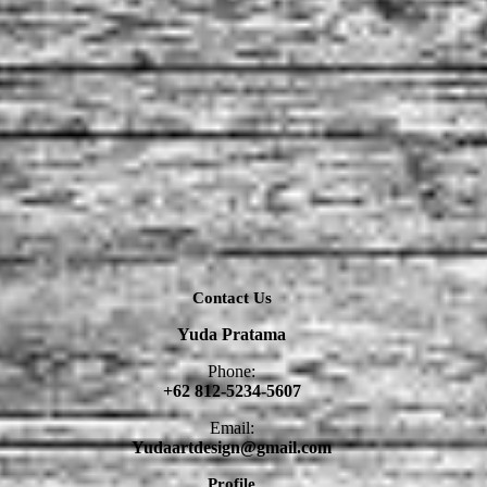
Contact Us
Yuda Pratama
Phone:
+62 812-5234-5607
Email:
Yudaartdesign@gmail.com
Profile