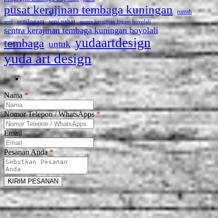
pusat kerajinan tembaga kuningan
rumah
seni pahat
senilogam
sentra kerajinan logam boyolali
seni
sentra kerajinan tembaga kuningan boyolali
yudaartdesign
tembaga
untuk
yuda art design
Nama
*
Nomor Telepon / WhatsApps
*
Email
Pesanan Anda
*