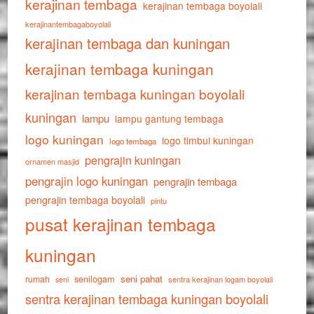
kerajinan tembaga
kerajinan tembaga boyolali
kerajinantembagaboyolali
kerajinan tembaga dan kuningan
kerajinan tembaga kuningan
kerajinan tembaga kuningan boyolali
kuningan
lampu
lampu gantung tembaga
logo kuningan
logo timbul kuningan
logo tembaga
pengrajin kuningan
ornamen masjid
pengrajin logo kuningan
pengrajin tembaga
pengrajin tembaga boyolali
pintu
pusat kerajinan tembaga
kuningan
senilogam
seni pahat
rumah
sentra kerajinan logam boyolali
seni
sentra kerajinan tembaga kuningan boyolali