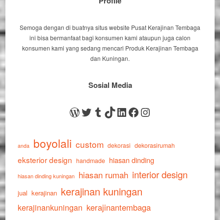
Profile
Semoga dengan di buatnya situs website Pusat Kerajinan Tembaga
ini bisa bermanfaat bagi konsumen kami ataupun juga calon
konsumen kami yang sedang mencari Produk Kerajinan Tembaga
dan Kuningan.
Sosial Media
WordPress
Twitter
Tumblr
TikTok
LinkedIn
Facebook
Instagram
boyolali
custom
dekorasi
dekorasirumah
anda
eksterior design
hiasan dinding
handmade
interior design
hiasan rumah
hiasan dinding kuningan
kerajinan kuningan
jual
kerajinan
kerajinankuningan
kerajinantembaga