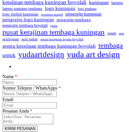
kerajinan tembaga kuningan boyolali
kuningan
lampu
logo kuningan
lampu gantung tembaga
logo tembaga
pengrajin kuningan
logo timbul kuningan
ornamen masjid
pengrajin logo kuningan
pengrajin tembaga
pengrajin tembaga boyolali
pintu
pusat kerajinan tembaga kuningan
rumah
seni
seni pahat
senilogam
sentra kerajinan logam boyolali
tembaga
sentra kerajinan tembaga kuningan boyolali
yuda art design
yudaartdesign
untuk
Nama
*
Nomor Telepon / WhatsApps
*
Email
Pesanan Anda
*