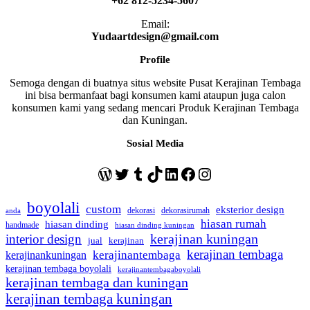
+62 812-5234-5607
Email:
Yudaartdesign@gmail.com
Profile
Semoga dengan di buatnya situs website Pusat Kerajinan Tembaga
ini bisa bermanfaat bagi konsumen kami ataupun juga calon
konsumen kami yang sedang mencari Produk Kerajinan Tembaga
dan Kuningan.
Sosial Media
WordPress
Twitter
Tumblr
TikTok
LinkedIn
Facebook
Instagram
boyolali
custom
eksterior design
dekorasi
dekorasirumah
anda
hiasan rumah
hiasan dinding
handmade
hiasan dinding kuningan
kerajinan kuningan
interior design
jual
kerajinan
kerajinan tembaga
kerajinantembaga
kerajinankuningan
kerajinan tembaga boyolali
kerajinantembagaboyolali
kerajinan tembaga dan kuningan
kerajinan tembaga kuningan