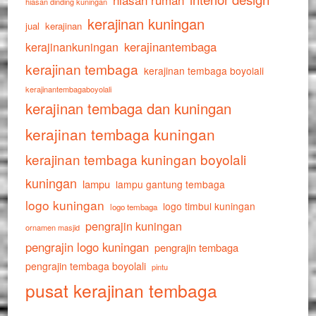
hiasan dinding kuningan
kerajinan kuningan
jual
kerajinan
kerajinankuningan
kerajinantembaga
kerajinan tembaga
kerajinan tembaga boyolali
kerajinantembagaboyolali
kerajinan tembaga dan kuningan
kerajinan tembaga kuningan
kerajinan tembaga kuningan boyolali
kuningan
lampu
lampu gantung tembaga
logo kuningan
logo timbul kuningan
logo tembaga
pengrajin kuningan
ornamen masjid
pengrajin logo kuningan
pengrajin tembaga
pengrajin tembaga boyolali
pintu
pusat kerajinan tembaga