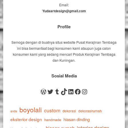
Email:
Yudaartdesign@gmail.com
Profile
Semoga dengan di buatnya situs website Pusat Kerajinan Tembaga
ini bisa bermanfaat bagi konsumen kami ataupun juga calon
konsumen kami yang sedang mencari Produk Kerajinan Tembaga
dan Kuningan.
Sosial Media
WordPress
Twitter
Tumblr
TikTok
LinkedIn
Facebook
Instagram
boyolali
custom
dekorasi
dekorasirumah
anda
eksterior design
hiasan dinding
handmade
interior design
hiasan rumah