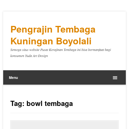
Pengrajin Tembaga
Kuningan Boyolali
Semoga situs website Pusat Kerajinan Tembaga ini bisa bermanfaat bagi
konsumen Yuda Art Design
Menu
Tag:
bowl tembaga