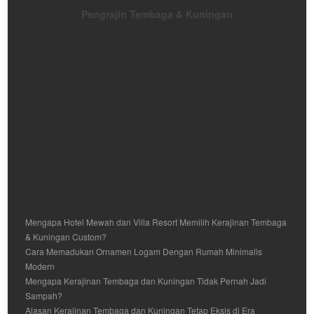
Pengrajin Tembaga & Kuningan
Mengapa Hotel Mewah dan Villa Resort Memilih Kerajinan Tembaga
& Kuningan Custom?
Cara Memadukan Ornamen Logam Dengan Rumah Minimalis
Modern
Mengapa Kerajinan Tembaga dan Kuningan Tidak Pernah Jadi
Sampah?
Alasan Kerajinan Tembaga dan Kuningan Tetap Eksis di Era