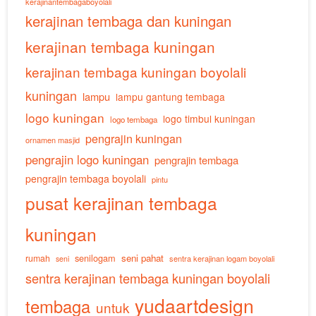
kerajinantembagaboyolali
kerajinan tembaga dan kuningan
kerajinan tembaga kuningan
kerajinan tembaga kuningan boyolali
kuningan
lampu
lampu gantung tembaga
logo kuningan
logo timbul kuningan
logo tembaga
pengrajin kuningan
ornamen masjid
pengrajin logo kuningan
pengrajin tembaga
pengrajin tembaga boyolali
pintu
pusat kerajinan tembaga
kuningan
senilogam
seni pahat
rumah
sentra kerajinan logam boyolali
seni
sentra kerajinan tembaga kuningan boyolali
yudaartdesign
tembaga
untuk