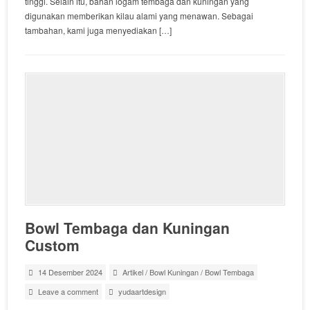
tinggi. Selain itu, bahan logam tembaga dan kuningan yang
digunakan memberikan kilau alami yang menawan. Sebagai
tambahan, kami juga menyediakan […]
Bowl Tembaga dan Kuningan
Custom
14 Desember 2024
Artikel
/
Bowl Kuningan
/
Bowl Tembaga
Leave a comment
yudaartdesign