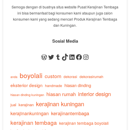
Semoga dengan di buatnya situs website Pusat Kerajinan Tembaga
ini bisa bermanfaat bagi konsumen kami ataupun juga calon
konsumen kami yang sedang mencari Produk Kerajinan Tembaga
dan Kuningan.
Sosial Media
WordPress
Twitter
Tumblr
TikTok
LinkedIn
Facebook
Instagram
boyolali
custom
dekorasi
dekorasirumah
anda
eksterior design
hiasan dinding
handmade
interior design
hiasan rumah
hiasan dinding kuningan
kerajinan kuningan
jual
kerajinan
kerajinankuningan
kerajinantembaga
kerajinan tembaga
kerajinan tembaga boyolali