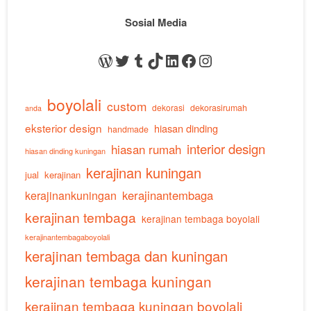
Sosial Media
WordPress
Twitter
Tumblr
TikTok
LinkedIn
Facebook
Instagram
boyolali
custom
dekorasi
dekorasirumah
anda
eksterior design
hiasan dinding
handmade
interior design
hiasan rumah
hiasan dinding kuningan
kerajinan kuningan
jual
kerajinan
kerajinankuningan
kerajinantembaga
kerajinan tembaga
kerajinan tembaga boyolali
kerajinantembagaboyolali
kerajinan tembaga dan kuningan
kerajinan tembaga kuningan
kerajinan tembaga kuningan boyolali