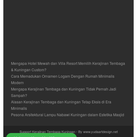
Mengapa Hotel Mewah dan Villa Resort Memilih Kerajinan Tembaga
& Kuningan Custom?
Cara Memadukan Ornamen Logam Dengan Rumah Minimalis
Modern
Mengapa Kerajinan Tembaga dan Kuningan Tidak Pernah Jadi
Sampah?
Alasan Kerajinan Tembaga dan Kuningan Tetap Eksis di Era
Minimalis
Pesona Arsitektural Lampu Nabawi Kuningan dalam Estetika Masjid
Support Kerajinan Tembaga Kuningan - By www.yudaartdesign.net