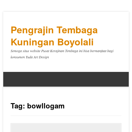
Pengrajin Tembaga
Kuningan Boyolali
Semoga situs website Pusat Kerajinan Tembaga ini bisa bermanfaat bagi
konsumen Yuda Art Design
Tag:
bowllogam