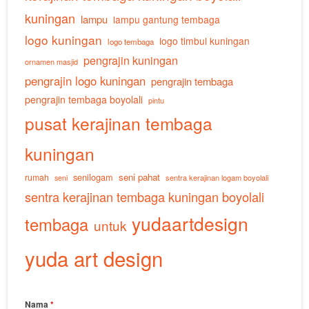
kuningan
lampu
lampu gantung tembaga
logo kuningan
logo timbul kuningan
logo tembaga
pengrajin kuningan
ornamen masjid
pengrajin logo kuningan
pengrajin tembaga
pengrajin tembaga boyolali
pintu
pusat kerajinan tembaga
kuningan
senilogam
seni pahat
rumah
sentra kerajinan logam boyolali
seni
sentra kerajinan tembaga kuningan boyolali
yudaartdesign
tembaga
untuk
yuda art design
Nama
*