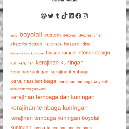
WordPress
Twitter
Tumblr
TikTok
LinkedIn
Facebook
Instagram
boyolali
custom
dekorasi
dekorasirumah
anda
eksterior design
hiasan dinding
handmade
interior design
hiasan rumah
hiasan dinding kuningan
kerajinan kuningan
jual
kerajinan
kerajinankuningan
kerajinantembaga
kerajinan tembaga
kerajinan tembaga boyolali
kerajinantembagaboyolali
kerajinan tembaga dan kuningan
kerajinan tembaga kuningan
kerajinan tembaga kuningan boyolali
kuningan
lampu
lampu gantung tembaga