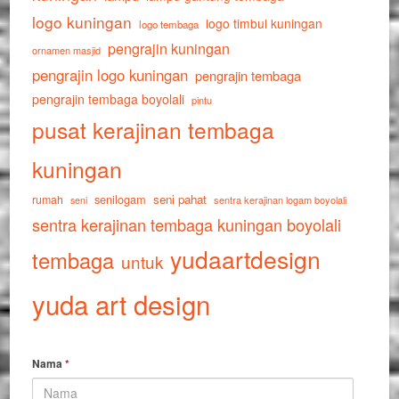
logo kuningan
logo timbul kuningan
logo tembaga
pengrajin kuningan
ornamen masjid
pengrajin logo kuningan
pengrajin tembaga
pengrajin tembaga boyolali
pintu
pusat kerajinan tembaga
kuningan
senilogam
seni pahat
rumah
sentra kerajinan logam boyolali
seni
sentra kerajinan tembaga kuningan boyolali
yudaartdesign
tembaga
untuk
yuda art design
Nama
*