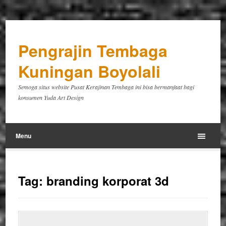
Pengrajin Tembaga
Kuningan Boyolali
Semoga situs website Pusat Kerajinan Tembaga ini bisa bermanfaat bagi
konsumen Yuda Art Design
Menu
Tag:
branding korporat 3d