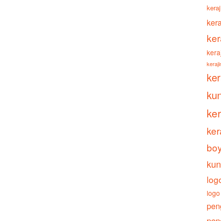
keraj
ker
ker
kera
keraj
ke
ku
ke
ker
boy
kun
log
logo
pen
pen