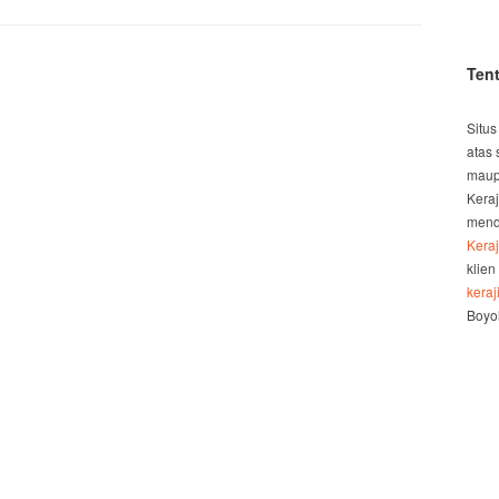
Ten
Situs
atas 
maup
Kera
mend
Kera
klien
kera
Boyol