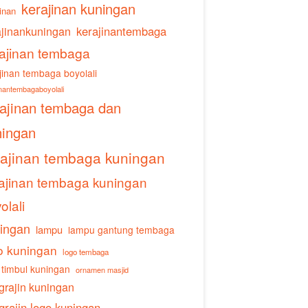
kerajinan kuningan
inan
ajinankuningan
kerajinantembaga
ajinan tembaga
jinan tembaga boyolali
inantembagaboyolali
rajinan tembaga dan
ningan
rajinan tembaga kuningan
ajinan tembaga kuningan
olali
ingan
lampu
lampu gantung tembaga
o kuningan
logo tembaga
 timbul kuningan
ornamen masjid
grajin kuningan
grajin logo kuningan