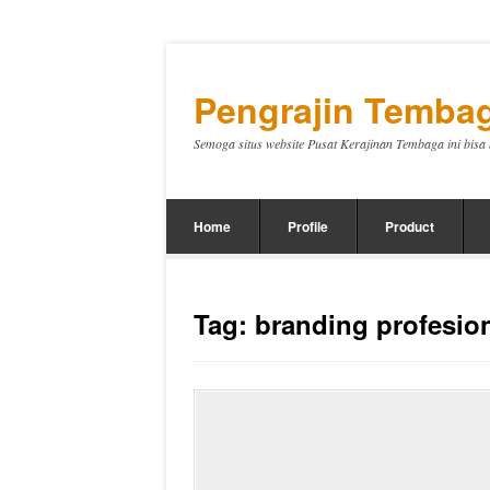
Pengrajin Tembag
Semoga situs website Pusat Kerajinan Tembaga ini bis
Home
Profile
Product
Tag:
branding profesio