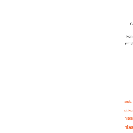
S
kon
yang
anda
deko
hias
hia