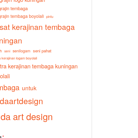
rajin tembaga
rajin tembaga boyolali
pintu
sat kerajinan tembaga
ningan
senilogam
seni pahat
h
seni
 kerajinan logam boyolali
tra kerajinan tembaga kuningan
olali
mbaga
untuk
daartdesign
da art design
a
*