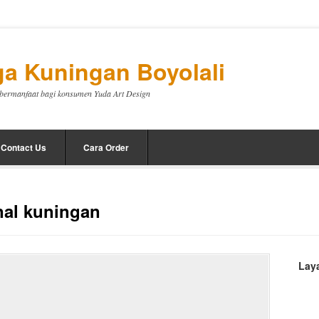
a Kuningan Boyolali
a bermanfaat bagi konsumen Yuda Art Design
Contact Us
Cara Order
nal kuningan
Lay