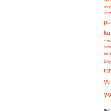
peng
peng
pu
ku
ruma
sentra
sen
boy
te
yu
yu
Nam