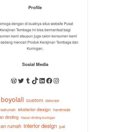
Profile
emoga dengan di buatnya situs website Pusat
Kerajinan Tembaga ini bisa bermanfaat bagi
sumen kami ataupun juga calon konsumen kami
 sedang mencari Produk Kerajinan Tembaga dan
Kuningan.
Sosial Media
WordPress
Twitter
Tumblr
TikTok
LinkedIn
Facebook
Instagram
boyolali
custom
dekorasi
eksterior design
rasirumah
handmade
an dinding
hiasan dinding kuningan
interior design
san rumah
jual