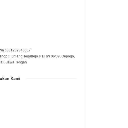
/Wa : 081252345607
shop : Tumang Tegalrejo RT/RW 06/09, Cepogo,
lali, Jawa Tengah
ukan Kami