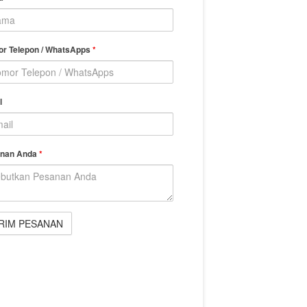
r Telepon / WhatsApps
*
l
nan Anda
*