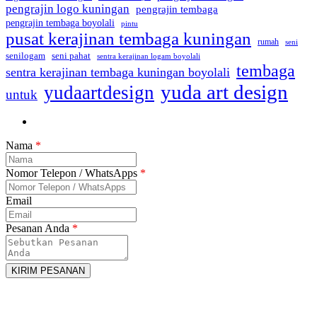
pengrajin logo kuningan
pengrajin tembaga
pengrajin tembaga boyolali
pintu
pusat kerajinan tembaga kuningan
rumah
seni
seni pahat
senilogam
sentra kerajinan logam boyolali
tembaga
sentra kerajinan tembaga kuningan boyolali
yuda art design
yudaartdesign
untuk
Nama
*
Nomor Telepon / WhatsApps
*
Email
Pesanan Anda
*