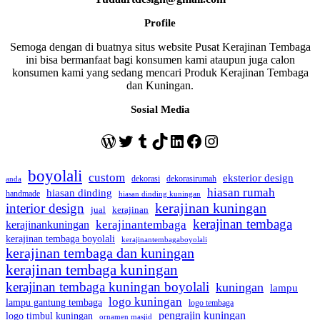
Profile
Semoga dengan di buatnya situs website Pusat Kerajinan Tembaga
ini bisa bermanfaat bagi konsumen kami ataupun juga calon
konsumen kami yang sedang mencari Produk Kerajinan Tembaga
dan Kuningan.
Sosial Media
WordPress
Twitter
Tumblr
TikTok
LinkedIn
Facebook
Instagram
boyolali
custom
eksterior design
dekorasi
dekorasirumah
anda
hiasan rumah
hiasan dinding
handmade
hiasan dinding kuningan
kerajinan kuningan
interior design
jual
kerajinan
kerajinan tembaga
kerajinantembaga
kerajinankuningan
kerajinan tembaga boyolali
kerajinantembagaboyolali
kerajinan tembaga dan kuningan
kerajinan tembaga kuningan
kerajinan tembaga kuningan boyolali
kuningan
lampu
logo kuningan
lampu gantung tembaga
logo tembaga
pengrajin kuningan
logo timbul kuningan
ornamen masjid