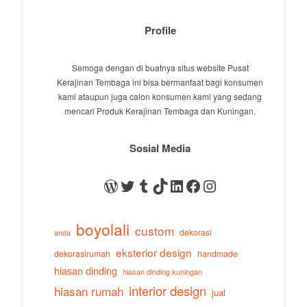
Profile
Semoga dengan di buatnya situs website Pusat
Kerajinan Tembaga ini bisa bermanfaat bagi konsumen
kami ataupun juga calon konsumen kami yang sedang
mencari Produk Kerajinan Tembaga dan Kuningan.
Sosial Media
WordPress
Twitter
Tumblr
TikTok
LinkedIn
Facebook
Instagram
boyolali
custom
dekorasi
anda
eksterior design
dekorasirumah
handmade
hiasan dinding
hiasan dinding kuningan
interior design
hiasan rumah
jual