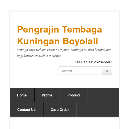
Pengrajin Tembaga
Kuningan Boyolali
Semoga situs website Pusat Kerajinan Tembaga ini bisa bermanfaat
bagi konsumen Yuda Art Design
Call Us : 081252345607
Home
Profile
Product
Contact Us
Cara Order