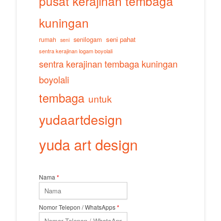
pusat kerajinan tembaga
kuningan
senilogam
seni pahat
rumah
seni
sentra kerajinan logam boyolali
sentra kerajinan tembaga kuningan
boyolali
tembaga
untuk
yudaartdesign
yuda art design
Nama
*
Nomor Telepon / WhatsApps
*