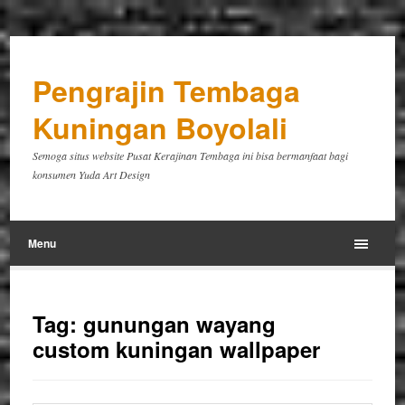
Pengrajin Tembaga
Kuningan Boyolali
Semoga situs website Pusat Kerajinan Tembaga ini bisa bermanfaat bagi
konsumen Yuda Art Design
Menu
Tag:
gunungan wayang
custom kuningan wallpaper