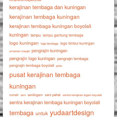
kerajinan tembaga dan kuningan
kerajinan tembaga kuningan
kerajinan tembaga kuningan boyolali
kuningan
lampu
lampu gantung tembaga
logo kuningan
logo timbul kuningan
logo tembaga
pengrajin kuningan
ornamen masjid
pengrajin logo kuningan
pengrajin tembaga
pengrajin tembaga boyolali
pintu
pusat kerajinan tembaga
kuningan
senilogam
seni pahat
rumah
sentra kerajinan logam boyolali
seni
sentra kerajinan tembaga kuningan boyolali
yudaartdesign
tembaga
untuk