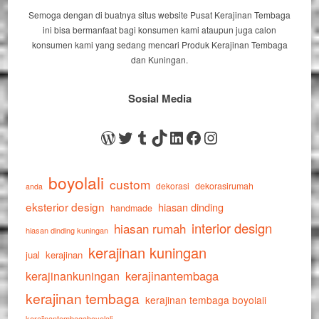
Semoga dengan di buatnya situs website Pusat Kerajinan Tembaga
ini bisa bermanfaat bagi konsumen kami ataupun juga calon
konsumen kami yang sedang mencari Produk Kerajinan Tembaga
dan Kuningan.
Sosial Media
WordPress
Twitter
Tumblr
TikTok
LinkedIn
Facebook
Instagram
boyolali
custom
dekorasi
dekorasirumah
anda
eksterior design
hiasan dinding
handmade
interior design
hiasan rumah
hiasan dinding kuningan
kerajinan kuningan
jual
kerajinan
kerajinankuningan
kerajinantembaga
kerajinan tembaga
kerajinan tembaga boyolali
kerajinantembagaboyolali