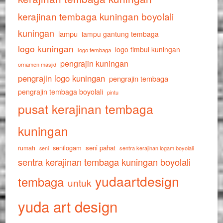
kerajinan tembaga kuningan boyolali
kuningan
lampu
lampu gantung tembaga
logo kuningan
logo timbul kuningan
logo tembaga
pengrajin kuningan
ornamen masjid
pengrajin logo kuningan
pengrajin tembaga
pengrajin tembaga boyolali
pintu
pusat kerajinan tembaga
kuningan
senilogam
seni pahat
rumah
sentra kerajinan logam boyolali
seni
sentra kerajinan tembaga kuningan boyolali
yudaartdesign
tembaga
untuk
yuda art design