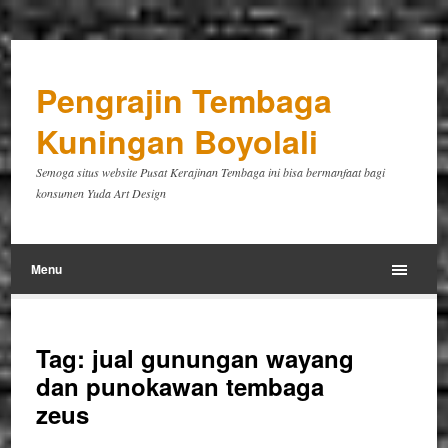
Pengrajin Tembaga
Kuningan Boyolali
Semoga situs website Pusat Kerajinan Tembaga ini bisa bermanfaat bagi
konsumen Yuda Art Design
Menu
Tag:
jual gunungan wayang
dan punokawan tembaga
zeus