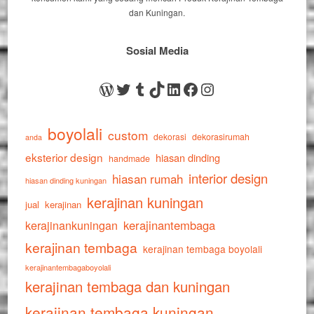
dan Kuningan.
Sosial Media
WordPress
Twitter
Tumblr
TikTok
LinkedIn
Facebook
Instagram
boyolali
custom
dekorasi
dekorasirumah
anda
eksterior design
hiasan dinding
handmade
interior design
hiasan rumah
hiasan dinding kuningan
kerajinan kuningan
jual
kerajinan
kerajinankuningan
kerajinantembaga
kerajinan tembaga
kerajinan tembaga boyolali
kerajinantembagaboyolali
kerajinan tembaga dan kuningan
kerajinan tembaga kuningan