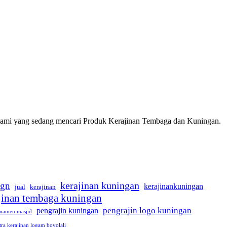
 kami yang sedang mencari Produk Kerajinan Tembaga dan Kuningan.
kerajinan kuningan
ign
kerajinankuningan
jual
kerajinan
jinan tembaga kuningan
pengrajin logo kuningan
pengrajin kuningan
namen masjid
tra kerajinan logam boyolali