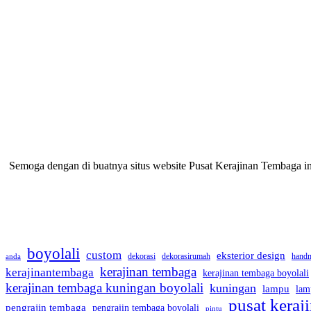
Semoga dengan di buatnya situs website Pusat Kerajinan Tembaga 
boyolali
custom
eksterior design
dekorasi
dekorasirumah
hand
anda
kerajinan tembaga
kerajinantembaga
kerajinan tembaga boyolali
kerajinan tembaga kuningan boyolali
kuningan
lampu
lam
pusat kera
pengrajin tembaga
pengrajin tembaga boyolali
pintu