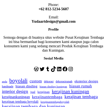
Phone:
+62 812-5234-5607
Email:
Yudaartdesign@gmail.com
Profile
Semoga dengan di buatnya situs website Pusat Kerajinan Tembaga
ini bisa bermanfaat bagi konsumen kami ataupun juga calon
konsumen kami yang sedang mencari Produk Kerajinan Tembaga
dan Kuningan.
Sosial Media
WordPress
Twitter
Tumblr
TikTok
LinkedIn
Facebook
Instagram
boyolali
custom
eksterior design
dekorasi
dekorasirumah
anda
hiasan rumah
hiasan dinding
handmade
hiasan dinding kuningan
kerajinan kuningan
interior design
jual
kerajinan
kerajinan tembaga
kerajinantembaga
kerajinankuningan
kerajinan tembaga boyolali
kerajinantembagaboyolali
kerajinan tembaga dan kuningan