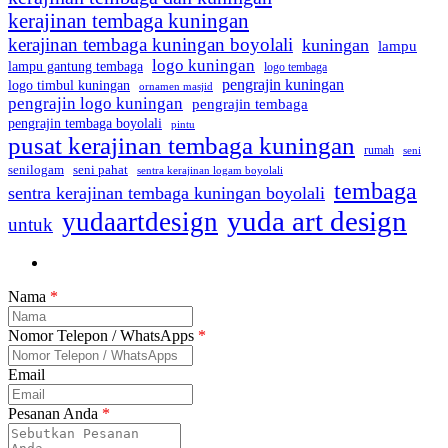
kerajinan tembaga kuningan
kerajinan tembaga kuningan boyolali
kuningan
lampu
logo kuningan
lampu gantung tembaga
logo tembaga
pengrajin kuningan
logo timbul kuningan
ornamen masjid
pengrajin logo kuningan
pengrajin tembaga
pengrajin tembaga boyolali
pintu
pusat kerajinan tembaga kuningan
rumah
seni
seni pahat
senilogam
sentra kerajinan logam boyolali
tembaga
sentra kerajinan tembaga kuningan boyolali
yuda art design
yudaartdesign
untuk
Nama
*
Nomor Telepon / WhatsApps
*
Email
Pesanan Anda
*