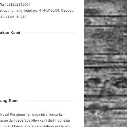
/Wa : 081252345607
shop : Tumang Tegalrejo RT/RW 06/09, Cepogo,
lali, Jawa Tengah
ukan Kami
tang Kami
 Pusat Kerajinan Tembaga ini di luncurkan
saran dari beberapa klien kami dari Indonesia
un dari Mancanegara yang datang ke Gallery