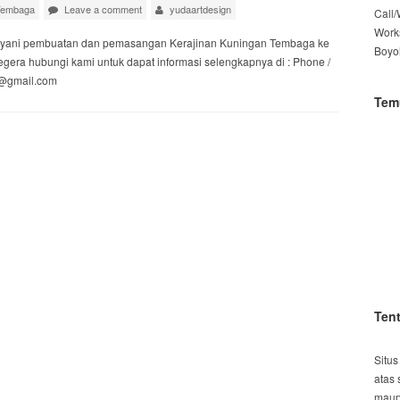
Tembaga
Leave a comment
yudaartdesign
Call
Work
yani pembuatan dan pemasangan Kerajinan Kuningan Tembaga ke
Boyo
gera hubungi kami untuk dapat informasi selengkapnya di : Phone /
n@gmail.com
Tem
Ten
Situs
atas 
maup