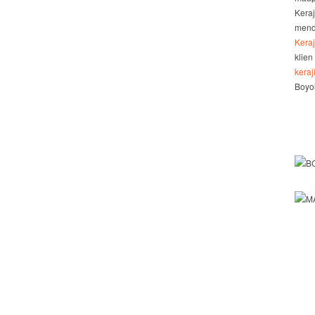
Kera
mend
Kera
klien
kera
Boyol