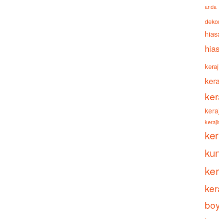
anda
deko
hias
hia
keraj
ker
ker
kera
keraj
ke
ku
ke
ker
boy