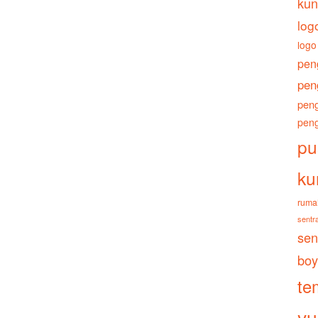
kun
log
logo
pen
pen
peng
peng
pu
ku
ruma
sentra
sen
boy
te
yu