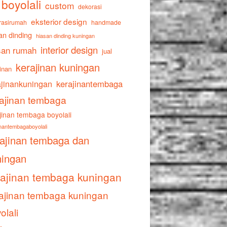
boyolali
custom
dekorasi
eksterior design
rasirumah
handmade
an dinding
hiasan dinding kuningan
interior design
san rumah
jual
kerajinan kuningan
inan
ajinankuningan
kerajinantembaga
ajinan tembaga
jinan tembaga boyolali
inantembagaboyolali
rajinan tembaga dan
ningan
rajinan tembaga kuningan
ajinan tembaga kuningan
olali