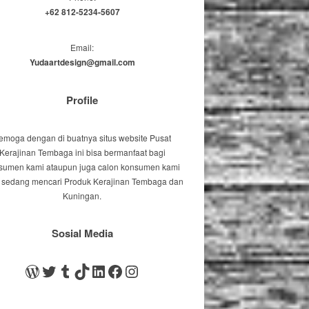
+62 812-5234-5607
Email:
Yudaartdesign@gmail.com
Profile
emoga dengan di buatnya situs website Pusat
Kerajinan Tembaga ini bisa bermanfaat bagi
sumen kami ataupun juga calon konsumen kami
 sedang mencari Produk Kerajinan Tembaga dan
Kuningan.
Sosial Media
WordPress
Twitter
Tumblr
TikTok
LinkedIn
Facebook
Instagram