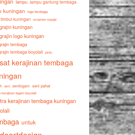
ingan
lampu
lampu gantung tembaga
o kuningan
logo tembaga
 timbul kuningan
ornamen masjid
grajin kuningan
grajin logo kuningan
rajin tembaga
rajin tembaga boyolali
pintu
sat kerajinan tembaga
ningan
senilogam
seni pahat
h
seni
 kerajinan logam boyolali
tra kerajinan tembaga kuningan
olali
mbaga
untuk
daartdesign