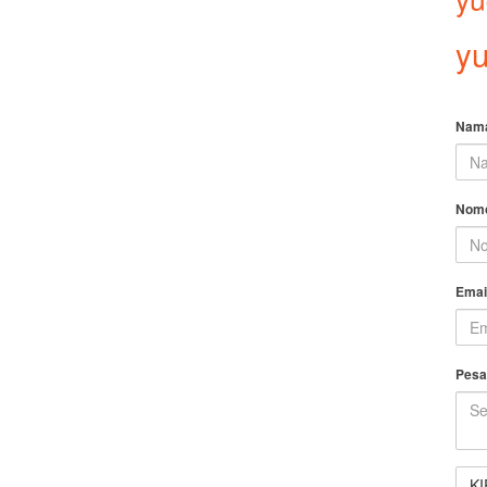
yu
Nam
Nomo
Emai
Pesa