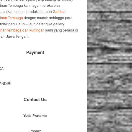
jinan Tembaga kami agar mereka bisa
apatkan update produk ataupun
Gambar
jinan Tembaga
dengan mudah sehingga para
 tidak perlu jauh – jauh datang ke gallery
jinan tembaga dan kuningan
kami yang berada di
ali, Jawa Tengah.
Payment
Contact Us
Yuda Pratama
Phone: