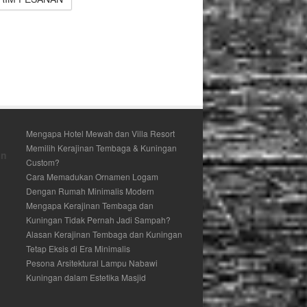
Mengapa Hotel Mewah dan Villa Resort
Memilih Kerajinan Tembaga & Kuningan
an
Custom?
Cara Memadukan Ornamen Logam
Dengan Rumah Minimalis Modern
Mengapa Kerajinan Tembaga dan
Kuningan Tidak Pernah Jadi Sampah?
Alasan Kerajinan Tembaga dan Kuningan
Tetap Eksis di Era Minimalis
Pesona Arsitektural Lampu Nabawi
Kuningan dalam Estetika Masjid