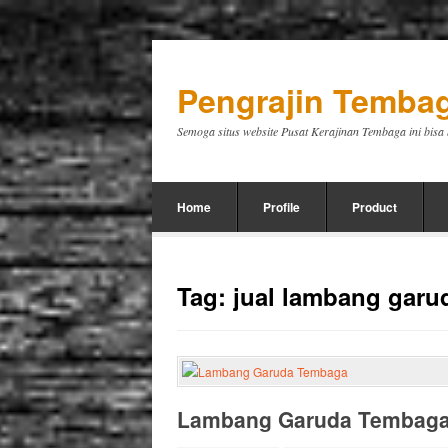
Pengrajin Tembag
Semoga situs website Pusat Kerajinan Tembaga ini bis
Home
Profile
Product
Tag:
jual lambang garu
Lambang Garuda Tembag