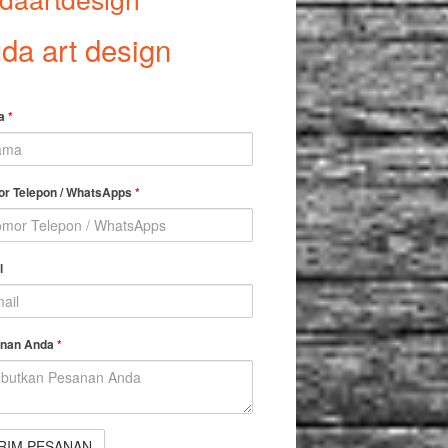
da art design
a
*
r Telepon / WhatsApps
*
l
nan Anda
*