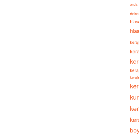
anda
deko
hias
hia
keraj
ker
ker
kera
keraj
ke
ku
ke
ker
boy