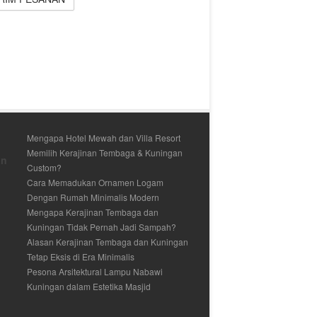
Mengapa Hotel Mewah dan Villa Resort
Memilih Kerajinan Tembaga & Kuningan
an
Custom?
Cara Memadukan Ornamen Logam
Dengan Rumah Minimalis Modern
Mengapa Kerajinan Tembaga dan
Kuningan Tidak Pernah Jadi Sampah?
Alasan Kerajinan Tembaga dan Kuningan
Tetap Eksis di Era Minimalis
Pesona Arsitektural Lampu Nabawi
Kuningan dalam Estetika Masjid