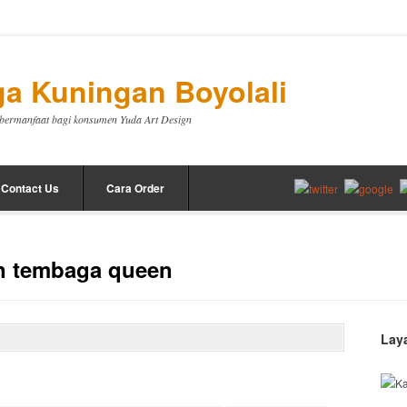
a Kuningan Boyolali
a bermanfaat bagi konsumen Yuda Art Design
Contact Us
Cara Order
an tembaga queen
Lay