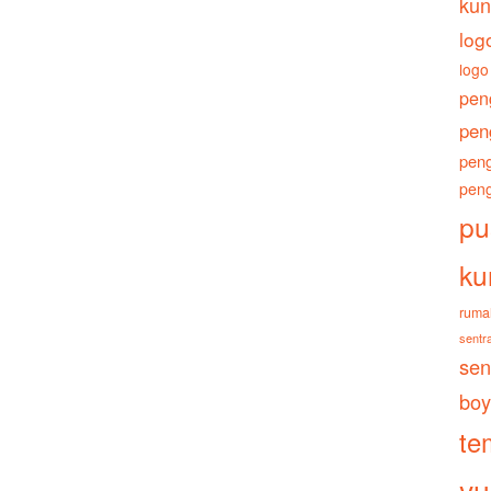
kun
log
logo
pen
pen
peng
peng
pu
ku
ruma
sentra
sen
boy
te
yu