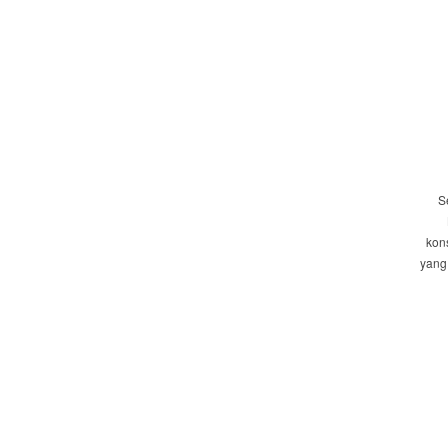
S
kon
yang