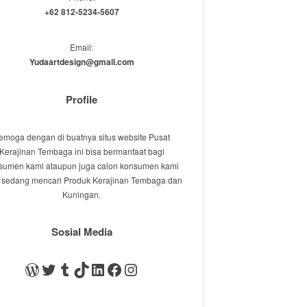
+62 812-5234-5607
Email:
Yudaartdesign@gmail.com
Profile
emoga dengan di buatnya situs website Pusat
Kerajinan Tembaga ini bisa bermanfaat bagi
sumen kami ataupun juga calon konsumen kami
 sedang mencari Produk Kerajinan Tembaga dan
Kuningan.
Sosial Media
WordPress
Twitter
Tumblr
TikTok
LinkedIn
Facebook
Instagram