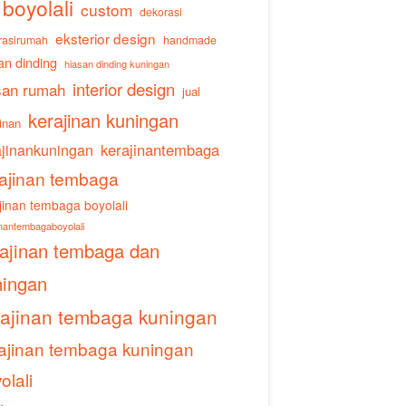
boyolali
custom
dekorasi
eksterior design
rasirumah
handmade
an dinding
hiasan dinding kuningan
interior design
san rumah
jual
kerajinan kuningan
inan
ajinankuningan
kerajinantembaga
ajinan tembaga
jinan tembaga boyolali
inantembagaboyolali
rajinan tembaga dan
ningan
rajinan tembaga kuningan
ajinan tembaga kuningan
olali