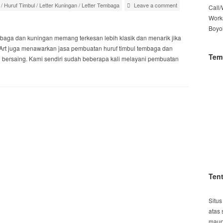
/
Huruf Timbul
/
Letter Kuningan
/
Letter Tembaga
Leave a comment
Call
Work
Boyo
embaga dan kuningan memang terkesan lebih klasik dan menarik jika
Art juga menawarkan jasa pembuatan huruf timbul tembaga dan
Tem
g bersaing. Kami sendiri sudah beberapa kali melayani pembuatan
Ten
Situs
atas 
maup