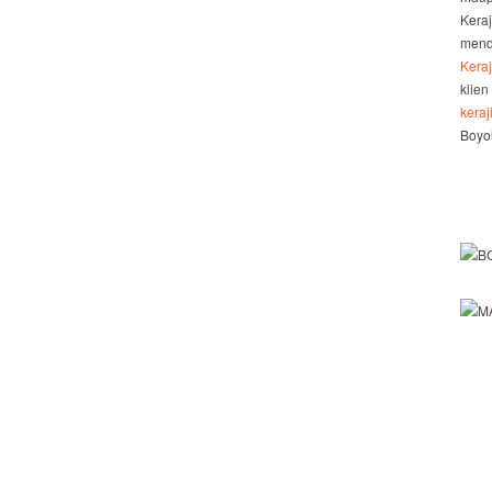
Kera
mend
Kera
klien
kera
Boyol