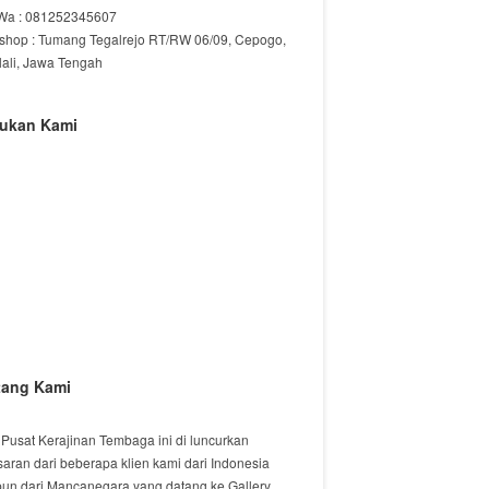
/Wa : 081252345607
shop : Tumang Tegalrejo RT/RW 06/09, Cepogo,
lali, Jawa Tengah
ukan Kami
tang Kami
 Pusat Kerajinan Tembaga ini di luncurkan
saran dari beberapa klien kami dari Indonesia
un dari Mancanegara yang datang ke Gallery