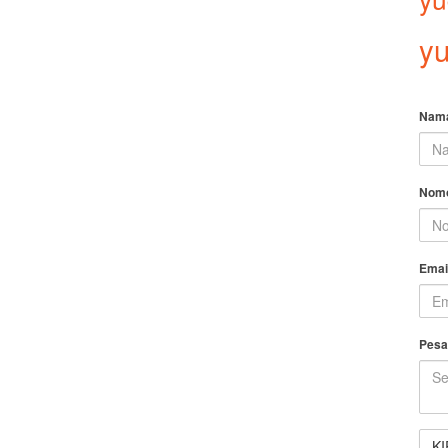
yu
Nam
Nomo
Emai
Pesa