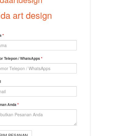
da art design
a
*
r Telepon / WhatsApps
*
l
nan Anda
*