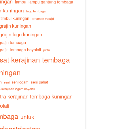
ingan
lampu
lampu gantung tembaga
o kuningan
logo tembaga
 timbul kuningan
ornamen masjid
grajin kuningan
grajin logo kuningan
rajin tembaga
rajin tembaga boyolali
pintu
sat kerajinan tembaga
ningan
senilogam
seni pahat
h
seni
 kerajinan logam boyolali
tra kerajinan tembaga kuningan
olali
mbaga
untuk
daartdesign