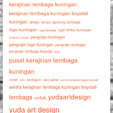
kerajinan tembaga kuningan
kerajinan tembaga kuningan boyolali
kuningan
lampu
lampu gantung tembaga
logo kuningan
logo timbul kuningan
logo tembaga
pengrajin kuningan
ornamen masjid
pengrajin logo kuningan
pengrajin tembaga
pengrajin tembaga boyolali
pintu
pusat kerajinan tembaga
kuningan
senilogam
seni pahat
rumah
sentra kerajinan logam boyolali
seni
sentra kerajinan tembaga kuningan boyolali
yudaartdesign
tembaga
untuk
yuda art design