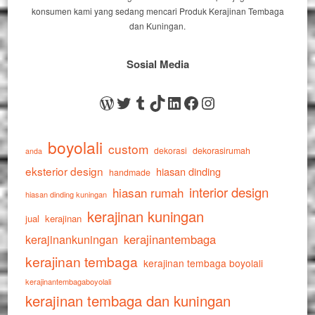
konsumen kami yang sedang mencari Produk Kerajinan Tembaga
dan Kuningan.
Sosial Media
WordPress
Twitter
Tumblr
TikTok
LinkedIn
Facebook
Instagram
boyolali
custom
dekorasi
dekorasirumah
anda
eksterior design
hiasan dinding
handmade
interior design
hiasan rumah
hiasan dinding kuningan
kerajinan kuningan
jual
kerajinan
kerajinankuningan
kerajinantembaga
kerajinan tembaga
kerajinan tembaga boyolali
kerajinantembagaboyolali
kerajinan tembaga dan kuningan