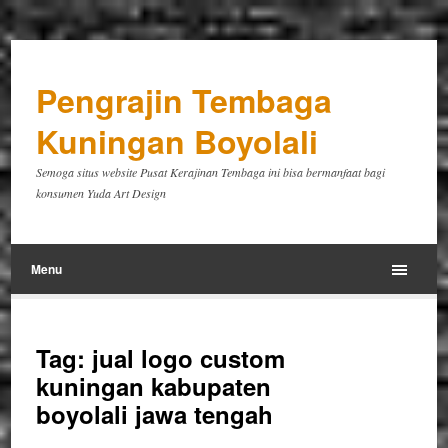
Pengrajin Tembaga
Kuningan Boyolali
Semoga situs website Pusat Kerajinan Tembaga ini bisa bermanfaat bagi
konsumen Yuda Art Design
Menu
Tag:
jual logo custom
kuningan kabupaten
boyolali jawa tengah