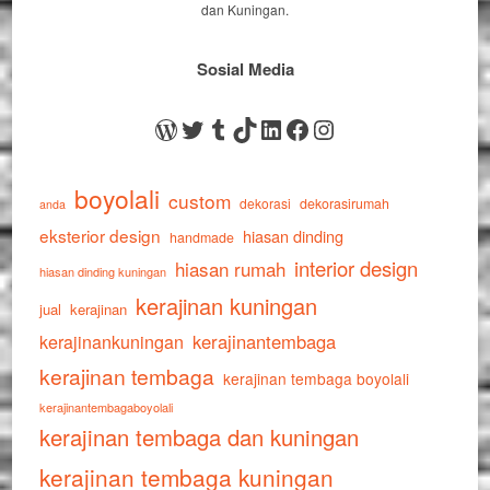
dan Kuningan.
Sosial Media
WordPress
Twitter
Tumblr
TikTok
LinkedIn
Facebook
Instagram
boyolali
custom
dekorasi
dekorasirumah
anda
eksterior design
hiasan dinding
handmade
interior design
hiasan rumah
hiasan dinding kuningan
kerajinan kuningan
jual
kerajinan
kerajinankuningan
kerajinantembaga
kerajinan tembaga
kerajinan tembaga boyolali
kerajinantembagaboyolali
kerajinan tembaga dan kuningan
kerajinan tembaga kuningan