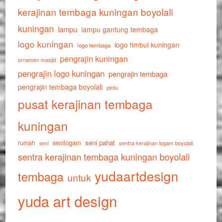
kerajinan tembaga kuningan boyolali
kuningan
lampu
lampu gantung tembaga
logo kuningan
logo timbul kuningan
logo tembaga
pengrajin kuningan
ornamen masjid
pengrajin logo kuningan
pengrajin tembaga
pengrajin tembaga boyolali
pintu
pusat kerajinan tembaga
kuningan
senilogam
seni pahat
rumah
sentra kerajinan logam boyolali
seni
sentra kerajinan tembaga kuningan boyolali
yudaartdesign
tembaga
untuk
yuda art design