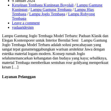
9 Januari 2024
Kerajinan Tembaga Kuningan Boyolali
/
Lampu Gantung
Kuningan
/
Lampu Gantung Tembaga
/
Lampu Hias
Tembaga
/
Lampu Joglo Tembaga
/
Lampu Robyong
Tembaga
Leave a comment
yudaartdesign
Lampu Gantung Joglo Tembaga Model Terbaru: Paduan Klasik dan
Elegan Kontemporer untuk Interior Bernilai Seni Lampu Gantung
Joglo Tembaga Model Terbaru adalah solusi pencahayaan yang
sangat tepat gunamenggabungkan warisan arsitektur Jawa dengan
estetika material logam modern. Konsep rumah Joglo
selalumemancarkan kehangatan dan budaya yang kaya; sebaliknya,
material Tembaga memberikan sentuhan rose goldyang memperkuat
kesan […]
Layanan Pelanggan