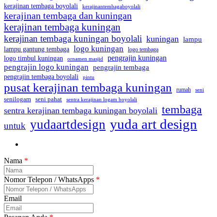
kerajinan tembaga boyolali
kerajinantembagaboyolali
kerajinan tembaga dan kuningan
kerajinan tembaga kuningan
kerajinan tembaga kuningan boyolali
kuningan
lampu
logo kuningan
lampu gantung tembaga
logo tembaga
pengrajin kuningan
logo timbul kuningan
ornamen masjid
pengrajin logo kuningan
pengrajin tembaga
pengrajin tembaga boyolali
pintu
pusat kerajinan tembaga kuningan
rumah
seni
seni pahat
senilogam
sentra kerajinan logam boyolali
tembaga
sentra kerajinan tembaga kuningan boyolali
yuda art design
yudaartdesign
untuk
Nama
*
Nomor Telepon / WhatsApps
*
Email