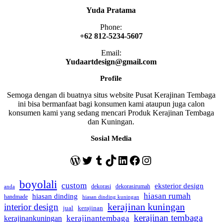
Yuda Pratama
Phone:
+62 812-5234-5607
Email:
Yudaartdesign@gmail.com
Profile
Semoga dengan di buatnya situs website Pusat Kerajinan Tembaga
ini bisa bermanfaat bagi konsumen kami ataupun juga calon
konsumen kami yang sedang mencari Produk Kerajinan Tembaga
dan Kuningan.
Sosial Media
WordPress
Twitter
Tumblr
TikTok
LinkedIn
Facebook
Instagram
boyolali
custom
eksterior design
dekorasi
dekorasirumah
anda
hiasan rumah
hiasan dinding
handmade
hiasan dinding kuningan
kerajinan kuningan
interior design
jual
kerajinan
kerajinan tembaga
kerajinantembaga
kerajinankuningan